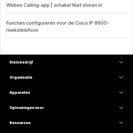
Webex Calling-app | schakel Niet storen in
Functies configureren voor de Cisco IP 8800-
reekstelefoon
Klein bedrijf
Prijzen
Organisatie
Webex-app
Webex Suite
Apparaten
Meetings
Calling
Headsets
Calling
Oplossingen voor
Meetings
Camera's
Onderwijs
Berichten
Berichten
Resources
Bureauserie
Gezondheidszorg
Scherm delen