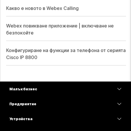
Какво е новото в Webex Calling
Webex повикване приложение | включване не
безпокойте
Конфигуриране на функции за телефона от серията
Cisco IP 8800
Малък бизнес
Цени
Предприятие
Приложение Webex
Webex Suite
Устройства
Срещи
Calling
Слушалки