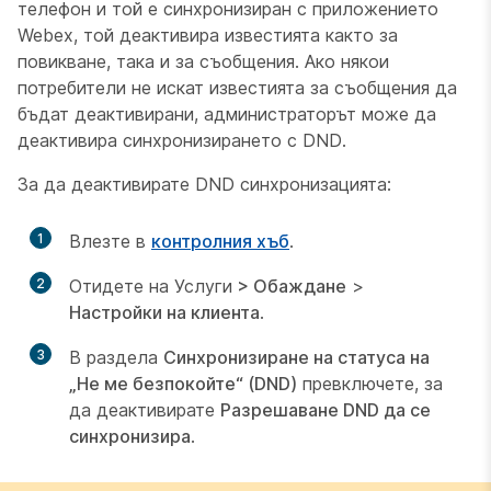
телефон и той е синхронизиран с приложението
Webex, той деактивира известията както за
повикване, така и за съобщения. Ако някои
потребители не искат известията за съобщения да
бъдат деактивирани, администраторът може да
деактивира синхронизирането с DND.
За да деактивирате DND синхронизацията:
1
Влезте в
контролния хъб
.
2
Отидете на
Услуги
>
Обаждане
>
Настройки на клиента
.
3
В раздела
Синхронизиране на статуса на
„Не ме безпокойте“ (DND)
превключете, за
да деактивирате
Разрешаване DND да се
синхронизира
.