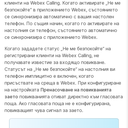
клиенти на Webex Calling. Когато активирате „Не ме
безпокойте“ в приложението Webex, състоянието
се синхронизира автоматично с вашия настолен
телефон. По същия начин, когато го активирате на
настолния си телефон, състоянието автоматично
се синхронизира с приложението Webex.
Когато зададете статус „Не ме безпокойте“ на
регистрирани клиенти на Webex Calling, не
получавате известие за входящо повикване.
Статусът на „Не ме безпокойте“ на настолния ви
телефон имплицитно е включен, когато
присъствате на среща в Webex. При конфигуриране
на настройката
Пренасочване на повикванията
заето
повикванията отиват директно към гласовата
поща. Ако гласовата поща не е конфигурирана,
повикващият чува сигнал за заето.