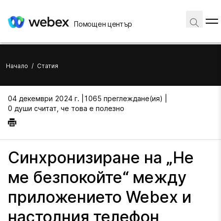
Помощен център
Начало
/
Статия
04 декември 2024 г. |
1065 преглеждане(ия) |
0 души считат, че това е полезно
Синхронизиране на „Не
ме безпокойте“ между
приложението Webex и
настолния телефон