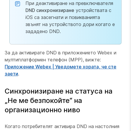
При деактивиране на превключвателя
DND синхронизиране
устройствата с
iOS са засегнати и повикванията
звънят на устройството дори когато е
зададено DND.
За да активирате DND в приложението Webex и
мултиплатформен телефон (MPP), вижте:
Приложение Webex | Уведомете хората, че сте
заети
.
Синхронизиране на статуса на
„Не ме безпокойте“ на
организационно ниво
Когато потребителят активира DND на настолния