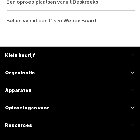
Een oproep plaatsen vanuit Deskreeks
Bellen vanuit een Cisco Webex Board
Klein bedrijf
Prijzen
Organisatie
Webex-app
Webex Suite
Apparaten
Meetings
Calling
Headsets
Calling
Oplossingen voor
Meetings
Camera's
Berichten
Onderwijs
Berichten
Resources
Bureauserie
Scherm delen
Gezondheidszorg
Slido
Downloads
Room-serie