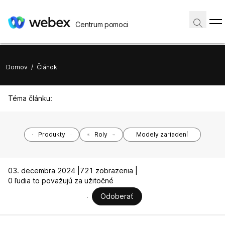
Centrum pomoci
Domov
/
Článok
Téma článku:
Produkty
Roly
Modely zariadení
03. decembra 2024 |
721 zobrazenia |
0 ľudia to považujú za užitočné
Odoberať