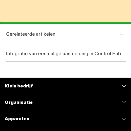
Gerelateerde artikelen
Integratie van eenmalige aanmelding in Control Hub
Klein bedrijf
Prijzen
Organisatie
Webex-app
Webex Suite
Apparaten
Meetings
Calling
Headsets