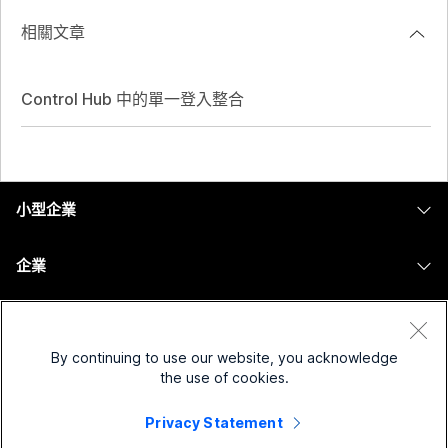
相關文章
Control Hub 中的單一登入整合
小型企業
定價
企業
Webex 應用程式
Webex Suite
裝置
Meetings
Calling
By continuing to use our website, you acknowledge
耳機
Calling
解決方案，適用於
the use of cookies.
Meetings
攝影機
Messaging
教育
Messaging
Privacy Statement
資源
Desk 系列
螢幕共用