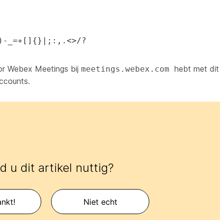
)-_=+[]{}|;:,.<>/?
oor Webex Meetings bij
hebt met dit
meetings.webex.com
ccounts.
 u dit artikel nuttig?
nkt!
Niet echt