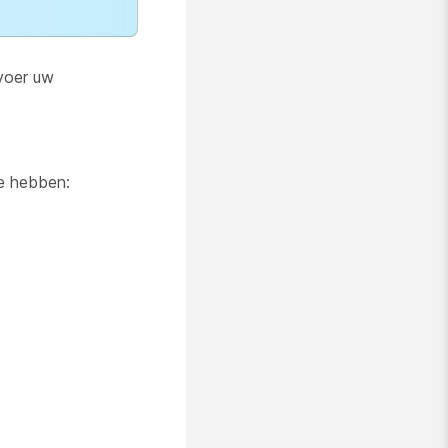
 voer uw
e hebben: