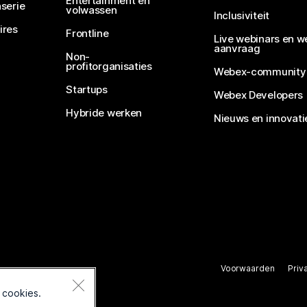
Entertainment en
serie
volwassen
Inclusiviteit
ires
Frontline
Live webinars en w
aanvraag
Non-
profitorganisaties
Webex-community
Startups
Webex Developers
Hybride werken
Nieuws en innovati
Voorwaarden
Priv
rbehouden.
 cookies.