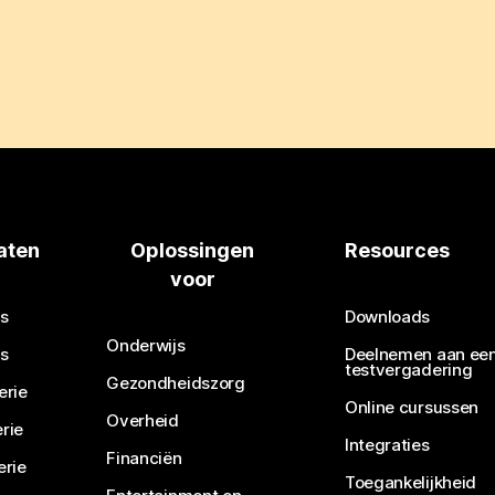
aten
Oplossingen
Resources
voor
s
Downloads
Onderwijs
s
Deelnemen aan ee
testvergadering
Gezondheidszorg
erie
Online cursussen
Overheid
rie
Integraties
Financiën
erie
Toegankelijkheid