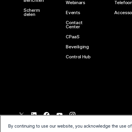
Berichten
Webinars
Telefoon
Scherm
Events
Accesso
delen
Contact
Center
CPaaS
Beveiliging
Control Hub
©
2026
Cisco en/of de dochterondernemingen. Alle rechten voo
By continuing to use our website, you acknowledge the use of