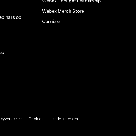
Webex Thought Leadership
Webex Merch Store
ebinars op
Carrière
es
acyverklaring
Cookies
Handelsmerken