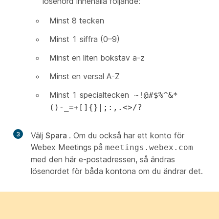
lösenord innehålla följande:
Minst 8 tecken
Minst 1 siffra (0–9)
Minst en liten bokstav a-z
Minst en versal A-Z
Minst 1 specialtecken
~!@#$%^&*
()-_=+[]{}|;:,.<>/?
3
Välj
Spara
. Om du också har ett konto för
Webex Meetings på
meetings.webex.com
med den här e-postadressen, så ändras
lösenordet för båda kontona om du ändrar det.