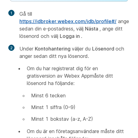
1
Gå till
https://idbroker.webex.com/idb/profile#/
ange
sedan din e-postadress, välj
Nästa
, ange ditt
lösenord och välj
Logga in
.
2
Under
Kontohantering
väljer du
Lösenord
och
anger sedan ditt nya lösenord.
Om du har registrerat dig för en
gratisversion av Webex Appmåste ditt
lösenord ha följande:
Minst 6 tecken
Minst 1 siffra (0–9)
Minst 1 bokstav (a-z, A-Z)
Om du är en företagsanvändare måste ditt