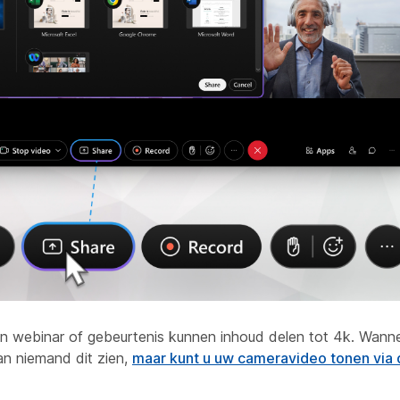
een webinar of gebeurtenis kunnen inhoud delen tot 4k. Wann
an niemand dit zien,
maar kunt u uw cameravideo tonen via