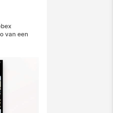
ebex
eo van een