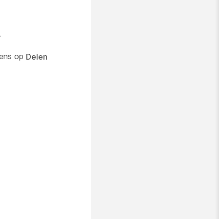
.
lgens op
Delen