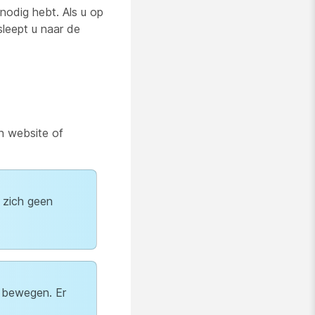
nodig hebt. Als u op
leept u naar de
n website of
 zich geen
e bewegen. Er