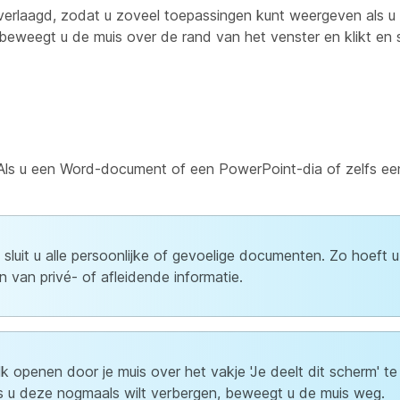
erlaagd, zodat u zoveel toepassingen kunt weergeven als u 
eweegt u de muis over de rand van het venster en klikt en s
. Als u een Word-document of een PowerPoint-dia of zelfs ee
luit u alle persoonlijke of gevoelige documenten. Zo hoeft u
 van privé- of afleidende informatie.
lk openen door je muis over het vakje 'Je deelt dit scherm' t
Als u deze nogmaals wilt verbergen, beweegt u de muis weg.