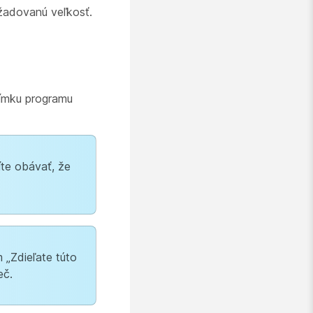
ožadovanú veľkosť.
nímku programu
íte obávať, že
 „Zdieľate túto
eč.