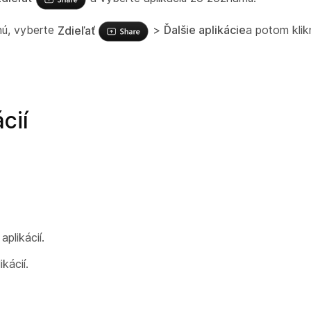
nú, vyberte
Zdieľať
>
Ďalšie aplikácie
a potom klik
cií
plikácií.
kácií.