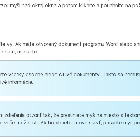
urzor myši nad okraj okna a potom kliknite a potiahnite na p
u
vidíte vy. Ak máte otvorený dokument programu Word alebo s
hatu, uvidia to.
orte všetky osobné alebo citlivé dokumenty. Takto sa nemus
ivé informácie.
i zdieľania otvoriť tak, že presuniete myš na miesto s textom
 vaše možnosti. Ak ho chcete znova skryť, posuňte myš pr