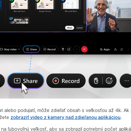
ári alebo podujatí, môže zdieľať obsah s veľkosťou až 4k. Ak
ôžete
zobraziť video z kamery nad zdieľanou aplikáciou
.
na ľubovoľnú veľkosť, aby sa zobrazil potrebný počet aplikác