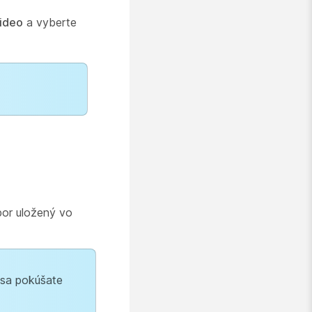
video
a vyberte
bor uložený vo
 sa pokúšate