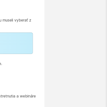
u museli vyberať z
e.
stretnutia a webináre