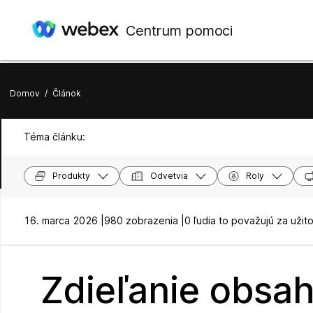
Centrum pomoci
Domov
/
Článok
Téma článku:
Produkty
Odvetvia
Roly
16. marca 2026 |
980 zobrazenia |
0 ľudia to považujú za užit
Zdieľanie obsa