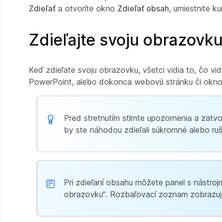
Zdieľať
a otvoríte okno
Zdieľať obsah
, umiestnite k
Zdieľajte svoju obrazovk
Keď zdieľate svoju obrazovku, všetci vidia to, čo 
PowerPoint, alebo dokonca webovú stránku či okno c
Pred stretnutím stlmte upozornenia a zatv
by ste náhodou zdieľali súkromné alebo ruš
Pri zdieľaní obsahu môžete panel s nástrojm
obrazovku“. Rozbaľovací zoznam zobrazuje