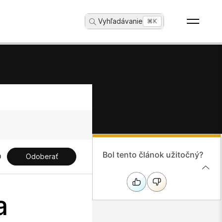
Vyhľadávanie
...
⌘K
Bol tento článok užitočný?
Odoberať
a