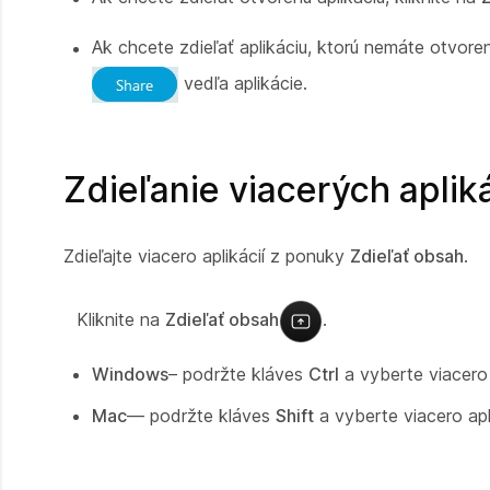
Ak chcete zdieľať aplikáciu, ktorú nemáte otvore
vedľa aplikácie.
Zdieľanie viacerých apliká
Zdieľajte viacero aplikácií z ponuky
Zdieľať obsah
.
Kliknite na
Zdieľať obsah
.
Windows
– podržte kláves
Ctrl
a vyberte viacero a
Mac
— podržte kláves
Shift
a vyberte viacero apli