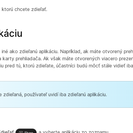
ktorú chcete zdieľať.
ikáciu
ič iné ako zdieľanú aplikáciu. Napríklad, ak máte otvorený pr
a karty prehliadača. Ak však máte otvorených viacero prezen
u pred tú, ktorú zdieľate, účastníci budú môcť stále vidieť ib
 zdieľaná, používateľ uvidí iba zdieľanú aplikáciu.
dieľať
a vyberte aplikáciu zo zoznamu.