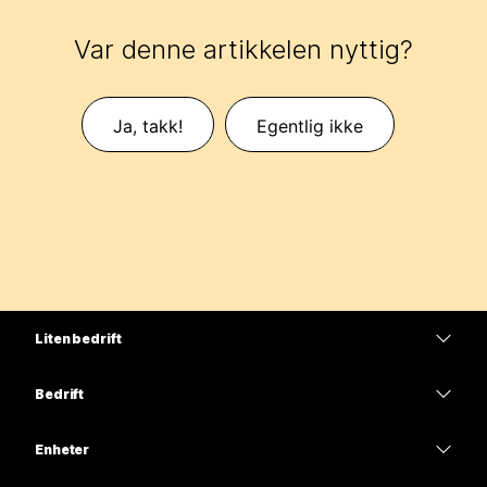
Var denne artikkelen nyttig?
Ja, takk!
Egentlig ikke
Liten bedrift
Priser
Bedrift
Webex-app
Webex Suite
Enheter
Møter
Calling