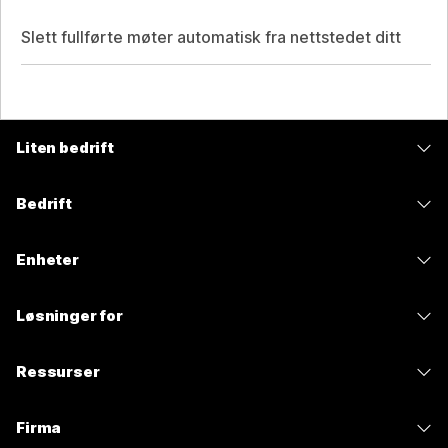
Slett fullførte møter automatisk fra nettstedet ditt
Liten bedrift
Priser
Bedrift
Webex-app
Webex Suite
Enheter
Møter
Calling
Hodesett
Calling
Løsninger for
Møter
Kameraer
Meldinger
Utdanning
Meldinger
Ressurser
Skrivebord-serien
Skjermdeling
Helsetjenester
Slido
Nedlastinger
Romserie
Firma
Regjering
Nettseminar