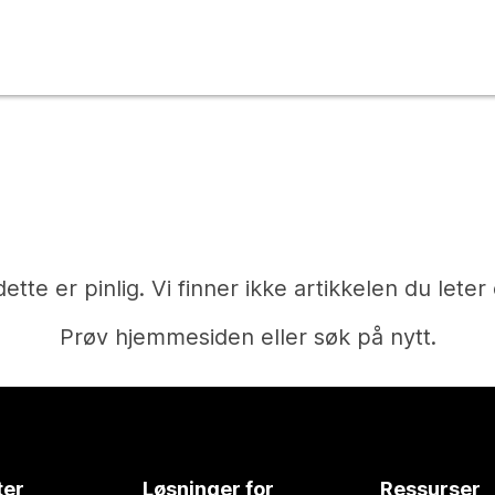
dette er pinlig. Vi finner ikke artikkelen du leter 
Prøv hjemmesiden eller søk på nytt.
Hjem
ter
Løsninger for
Ressurser
Trenger du et svar?