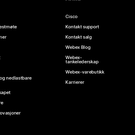
Cisco
testmøte
Kontakt support
mer
Kontakt salg
Webex Blog
t
Webex-
tankelederskap
Webex-varebutikk
 og nedlastbare
Karrierer
kapet
re
novasjoner