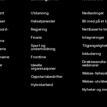
Send inn et spørsmål
ett
Utdanning
Nedlastinger
aer
Helsetjenester
Bli med på et 
bord-
Regjering
Nettbaserte ti
Finans
Integreringer
rie
Sport og
Tilgjengelighe
erie
underholdning
Inkludering
nserie
Frontline
Direktesendte
ør
Ideelle
webinarer
organisasjoner
Webex-felless
Oppstartsbedrifter
Webex-utvikle
Hybridarbeid
Nyheter og in