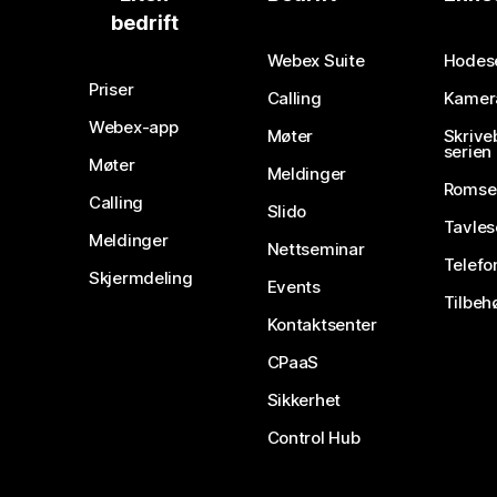
bedrift
Webex Suite
Hodes
Priser
Calling
Kamer
Webex-app
Møter
Skrive
serien
Møter
Meldinger
Romse
Calling
Slido
Tavles
Meldinger
Nettseminar
Telefo
Skjermdeling
Events
Tilbeh
Kontaktsenter
CPaaS
Sikkerhet
Control Hub