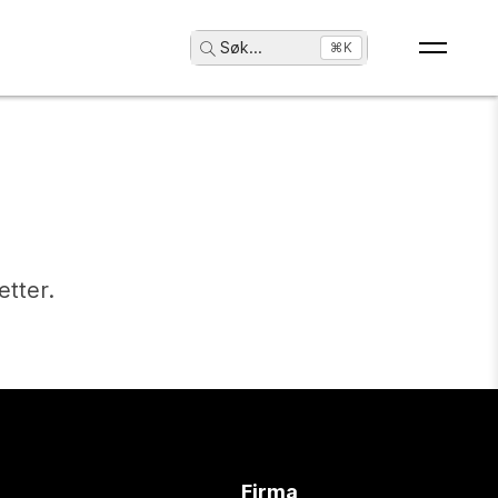
Søk
...
⌘K
etter.
Firma