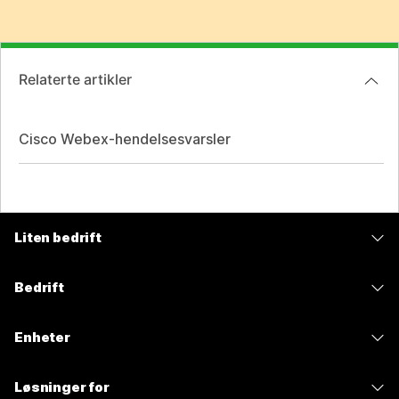
Relaterte artikler
Cisco Webex-hendelsesvarsler
Liten bedrift
Priser
Bedrift
Webex-app
Webex Suite
Enheter
Møter
Calling
Hodesett
Calling
Løsninger for
Møter