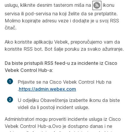
uslugu, kliknite desnim tasterom miša na
ikonu
servisa ili pod-servisa na koji želite da se pretplatite.
Molimo kopirajte adresu veze i dodajte je u svoj RSS
čitač.
Ako koristite aplikaciju Vebek, preporučujemo vam da
koristite RSS bot. Bot šalje poruku za svako ažuriranje.
Da biste pristupili RSS feed-u za incidente iz Cisco
Vebek Control Hub-a:
Prijavite se na Cisco Vebek Control Hub na
.
https://admin.webex.com
U odjeljku
Obaveštenja
izaberite ikonu da biste
videli da li postoji incident usluge.
Administratori mogu proveriti incidente usluga iz Cisco
Vebek Control Hub-a.Ovo je dostupno danas i ne