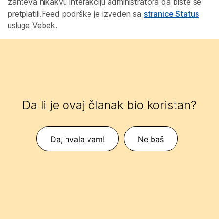
zahteva nikakvu interakciju administratora da biste se
pretplatili.Feed podrške je izveden sa
stranice Status
usluge Vebek.
Da li je ovaj članak bio koristan?
Da, hvala vam!
Ne baš