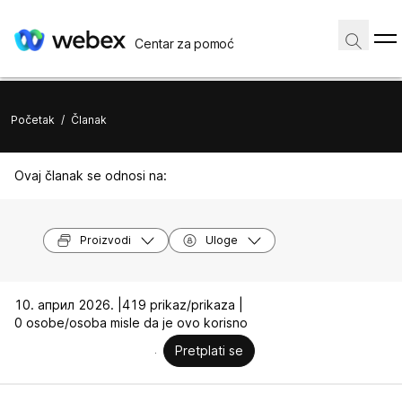
Centar za pomoć
Početak
/
Članak
Ovaj članak se odnosi na:
Proizvodi
Uloge
10. април 2026. |
419 prikaz/prikaza |
0 osobe/osoba misle da je ovo korisno
Pretplati se