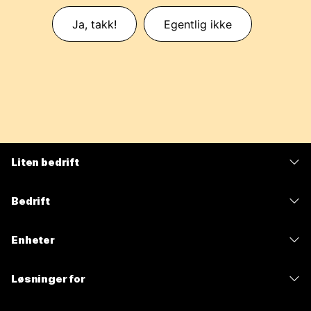
Ja, takk!
Egentlig ikke
Liten bedrift
Priser
Bedrift
Webex-app
Webex Suite
Enheter
Møter
Calling
Hodesett
Calling
Løsninger for
Møter
Kameraer
Meldinger
Utdanning
Meldinger