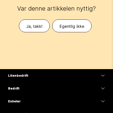
Var denne artikkelen nyttig?
Ja, takk!
Egentlig ikke
Liten bedrift
Priser
Bedrift
Webex-app
Webex Suite
Enheter
Møter
Calling
Hodesett