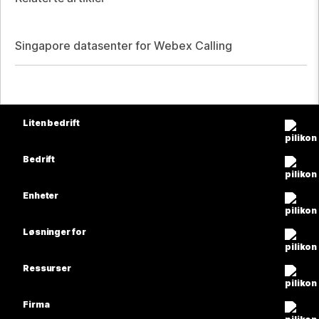
Singapore datasenter for Webex Calling
Liten bedrift
Priser
Bedrift
Webex-app
Webex Suite
Enheter
Møter
Calling
Hodesett
Calling
Løsninger for
Møter
Kameraer
Utdanning
Meldinger
Meldinger
Ressurser
Skrivebord-serien
Helsetjenester
Skjermdeling
Nedlastinger
Slido
Romserie
Firma
Regjering