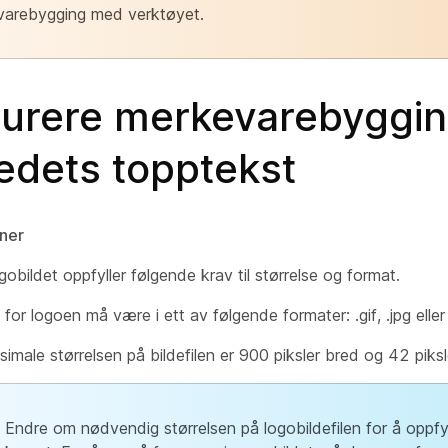
arebygging med verktøyet.
gurere merkevarebyggin
edets topptekst
ner
gobildet oppfyller følgende krav til størrelse og format.
n for logoen må være i ett av følgende formater: .gif, .jpg eller
male størrelsen på bildefilen er 900 piksler bred og 42 piksl
Endre om nødvendig størrelsen på logobildefilen for å oppfy