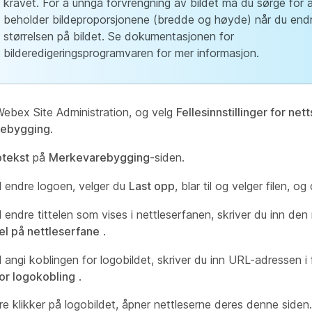
kravet. For å unngå forvrengning av bildet må du sørge for 
beholder bildeproporsjonene (bredde og høyde) når du end
størrelsen på bildet. Se dokumentasjonen for
bilderedigeringsprogramvaren for mer informasjon.
ebex Site Administration, og velg
Fellesinnstillinger for net
ebygging
.
tekst
på
Merkevarebygging
-siden.
il endre logoen, velger du
Last opp
, blar til og velger filen, o
l endre tittelen som vises i nettleserfanen, skriver du inn den n
tel på nettleserfane
.
l angi koblingen for logobildet, skriver du inn URL-adressen i 
or logokobling
.
re klikker på logobildet, åpner nettleserne deres denne siden.