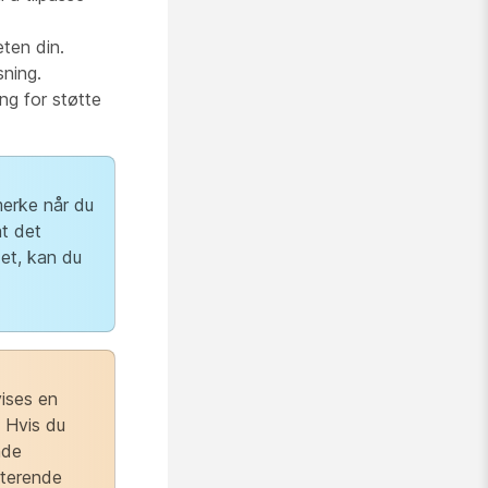
ten din.
sning.
ng for støtte
erke når du
at det
et, kan du
vises en
 Hvis du
nde
sterende