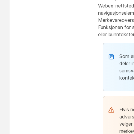
Webex-nettstede
navigasjonselem
Merkevareoverskr
Funksjonen for 
eller bunntekste
Som en
deler 
samsva
kontak
Hvis n
advars
velger
merkev