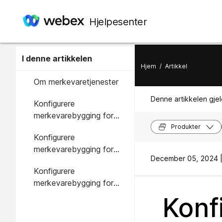
Hjelpesenter
I denne artikkelen
Hjem
/
Artikkel
Om merkevaretjenester
Denne artikkelen gjel
Konfigurere
merkevarebygging for
nettstedets topptekst
Produkter
Konfigurere
merkevarebygging for
December 05, 2024 
fanenavigering på
Konfigurere
nettstedet ditt
merkevarebygging for
venstre navigering på
Konf
nettstedet ditt