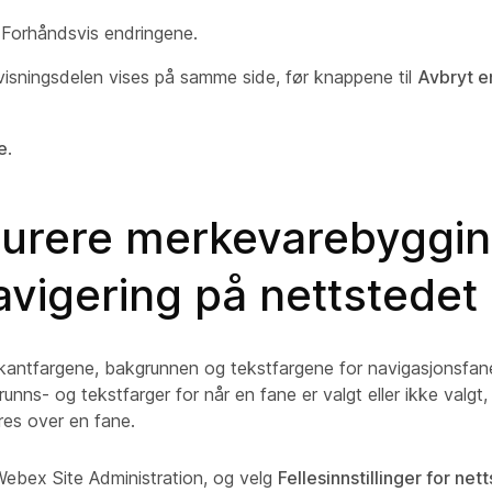
) Forhåndsvis endringene.
isningsdelen vises på samme side, før knappene til
Avbryt e
e
.
gurere merkevarebyggin
vigering på nettstedet 
 kantfargene, bakgrunnen og tekstfargene for navigasjonsfan
runns- og tekstfarger for når en fane er valgt eller ikke valgt,
es over en fane.
ebex Site Administration, og velg
Fellesinnstillinger for net