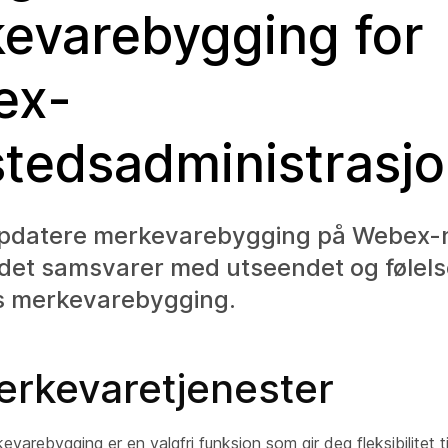
evarebygging for
ex-
stedsadministrasj
pdatere merkevarebygging på Webex-n
at det samsvarer med utseendet og følel
s merkevarebygging.
rkevaretjenester
varebygging er en valgfri funksjon som gir deg fleksibilitet ti