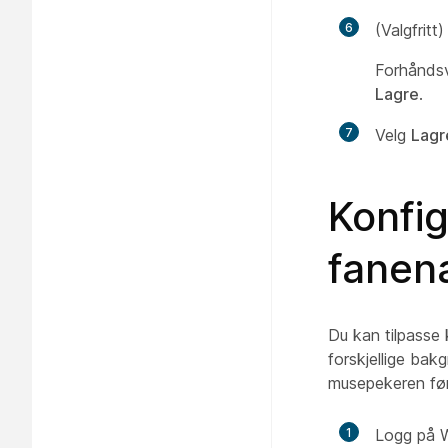
6
(Valgfritt
Forhåndsv
Lagre
.
7
Velg
Lagr
Konfi
fanena
Du kan tilpasse
forskjellige bakg
musepekeren før
1
Logg på W