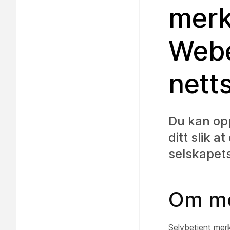
merk
Web
nett
Du kan op
ditt slik 
selskapet
Om me
Selvbetjent merke