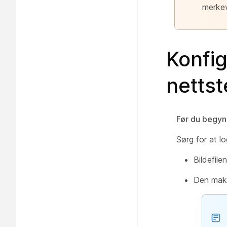
merkev
Konfi
nettst
Før du begyn
Sørg for at lo
Bildefile
Den maksi