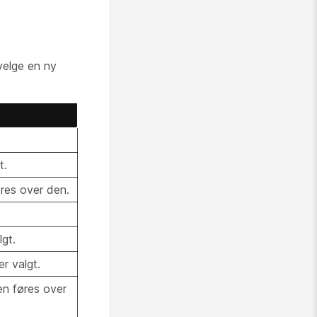
 velge en ny
t.
res over den.
gt.
r valgt.
n føres over