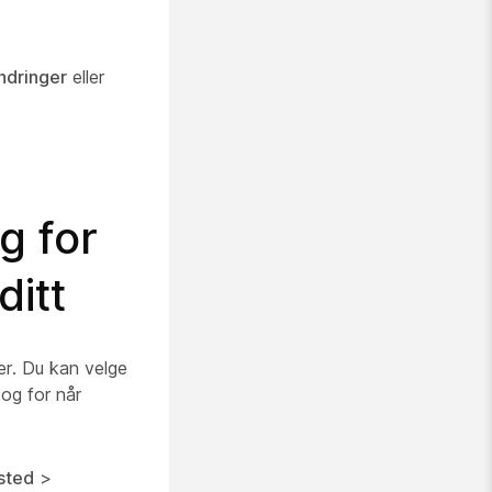
ndringer
eller
g for
ditt
er. Du kan velge
 og for når
tsted
>