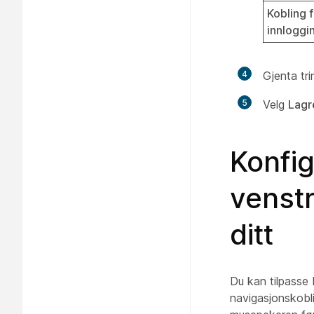
Kobling 
innloggi
4
Gjenta tri
5
Velg
Lagr
Konfi
venstr
ditt
Du kan tilpasse
navigasjonskobli