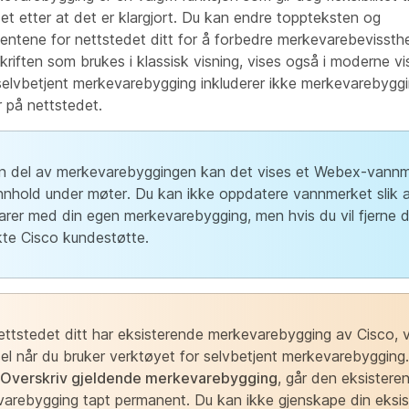
t etter at det er klargjort. Du kan endre toppteksten og
entene for nettstedet ditt for å forbedre merkevarebevissthe
iften som brukes i klassisk visning, vises også i moderne vi
selvbetjent merkevarebygging inkluderer ikke merkevarebyggi
r på nettstedet.
 del av merkevarebyggingen kan det vises et Webex-vannm
innhold under møter. Du kan ikke oppdatere vannmerket slik 
rer med din egen merkevarebygging, men hvis du vil fjerne d
te Cisco kundestøtte.
ettstedet ditt har eksisterende merkevarebygging av Cisco, 
el når du bruker verktøyet for selvbetjent merkevarebygging.
Overskriv gjeldende merkevarebygging
, går den eksistere
arebygging tapt permanent. Du kan ikke gjenskape din eksi