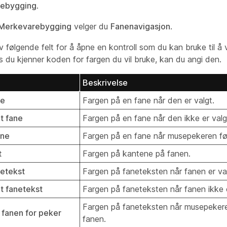
ebygging
.
Merkevarebygging
velger du
Fanenavigasjon
.
v følgende felt for å åpne en kontroll som du kan bruke til å
s du kjenner koden for fargen du vil bruke, kan du angi den.
Beskrivelse
ne
Fargen på en fane når den er valgt.
gt fane
Fargen på en fane når den ikke er valg
ane
Fargen på en fane når musepekeren fø
t
Fargen på kantene på fanen.
netekst
Fargen på faneteksten når fanen er val
gt fanetekst
Fargen på faneteksten når fanen ikke e
Fargen på faneteksten når musepekere
 fanen for peker
fanen.