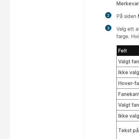
Merkevar
2
På siden
3
Velg ett a
farge. Hvi
Felt
Valgt fa
Ikke val
Hover-f
Fanekan
Valgt fa
Ikke val
Tekst på