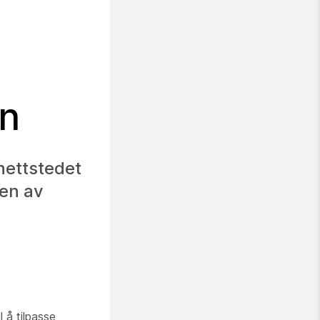
on
ettstedet
sen av
l å tilpasse