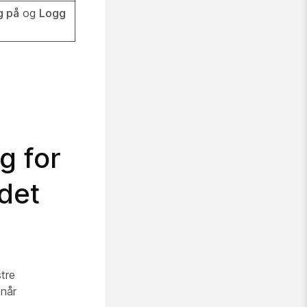
g på
og
Logg
g for
det
tre
 når