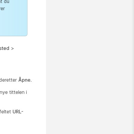
at du
rer
tsted
>
g deretter
Åpne
.
ye tittelen i
feltet
URL-