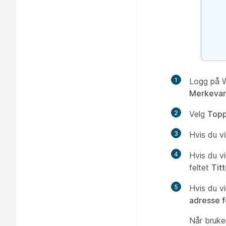
1
Logg på W
Merkevar
2
Velg
Topp
3
Hvis du v
4
Hvis du vi
feltet
Tit
5
Hvis du vi
adresse f
Når bruke