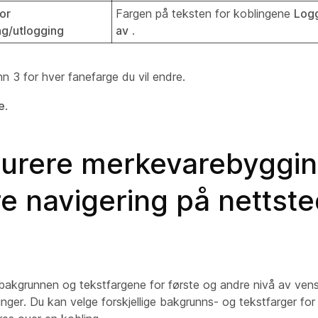
for
Fargen på teksten for koblingene
Log
ng/utlogging
av
.
nn 3 for hver fanefarge du vil endre.
e
.
gurere merkevarebyggin
e navigering på nettste
 bakgrunnen og tekstfargene for første og andre nivå av vens
nger. Du kan velge forskjellige bakgrunns- og tekstfarger for