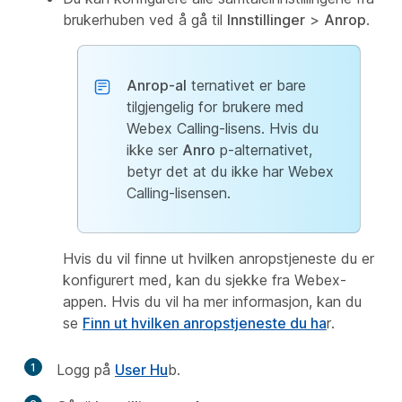
brukerhuben ved å gå til
Innstillinger
>
Anrop
.
Anrop-al
ternativet er bare
tilgjengelig for brukere med
Webex Calling-lisens. Hvis du
ikke ser
Anro
p-alternativet,
betyr det at du ikke har Webex
Calling-lisensen.
Hvis du vil finne ut hvilken anropstjeneste du er
konfigurert med, kan du sjekke fra Webex-
appen. Hvis du vil ha mer informasjon, kan du
se
Finn ut hvilken anropstjeneste du ha
r.
1
Logg på
User Hu
b.