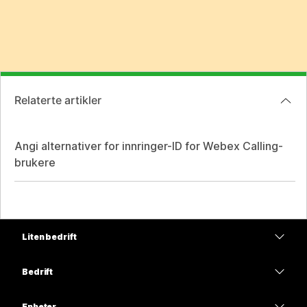
Relaterte artikler
Angi alternativer for innringer-ID for Webex Calling-
brukere
Liten bedrift
Priser
Bedrift
Webex-app
Webex Suite
Enheter