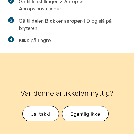
2
Gå til
Innstillinger
>
Anrop
>
Anropsinnstillinger
.
3
Gå til delen
Blokker anroper-I
D og slå på
bryteren.
4
Klikk på
Lagre
.
Var denne artikkelen nyttig?
Ja, takk!
Egentlig ikke