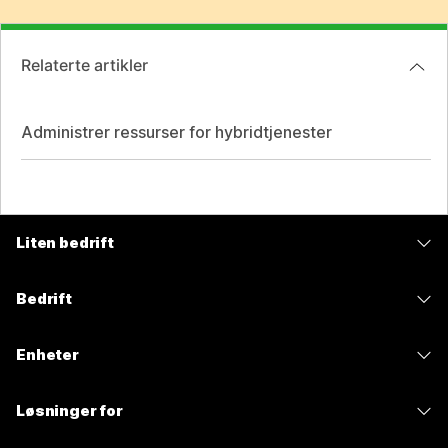
Relaterte artikler
Administrer ressurser for hybridtjenester
Liten bedrift
Priser
Bedrift
Webex-app
Webex Suite
Enheter
Møter
Calling
Hodesett
Calling
Løsninger for
Møter
Kameraer
Meldinger