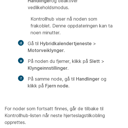
Handlinger
og deaktiver
vedlikeholdsmodus.
Kontrollhub viser nå noden som
frakoblet. Denne oppdateringen kan ta
noen minutter.
Gå til
Hybridkalendertjeneste
>
Motorveiklynger
.
På noden du fjerner, klikk på
Slett
>
Klyngeinnstillinger
.
På samme node, gå til
Handlinger
og
klikk på
Fjern node
.
For noder som fortsatt finnes, går de tilbake til
Kontrollhub-listen når neste hjerteslagstilkobling
opprettes.