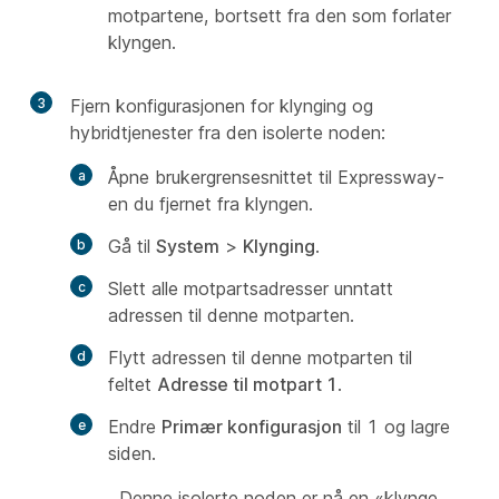
motpartene, bortsett fra den som forlater
klyngen.
3
Fjern konfigurasjonen for klynging og
hybridtjenester fra den isolerte noden:
Åpne brukergrensesnittet til Expressway-
en du fjernet fra klyngen.
Gå til
System
>
Klynging
.
Slett alle motpartsadresser unntatt
adressen til denne motparten.
Flytt adressen til denne motparten til
feltet
Adresse til motpart 1
.
Endre
Primær konfigurasjon
til 1 og lagre
siden.
Denne isolerte noden er nå en «klynge