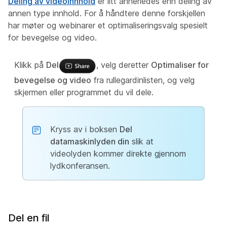
Deling av videoinnhold
er litt annerledes enn deling av
annen type innhold. For å håndtere denne forskjellen
har møter og webinarer et optimaliseringsvalg spesielt
for bevegelse og video.
Klikk på
Del
, velg deretter
Optimaliser for
bevegelse og video
fra rullegardinlisten, og velg
skjermen eller programmet du vil dele.
Kryss av i boksen
Del
datamaskinlyden din
slik at
videolyden kommer direkte gjennom
lydkonferansen.
Del en fil