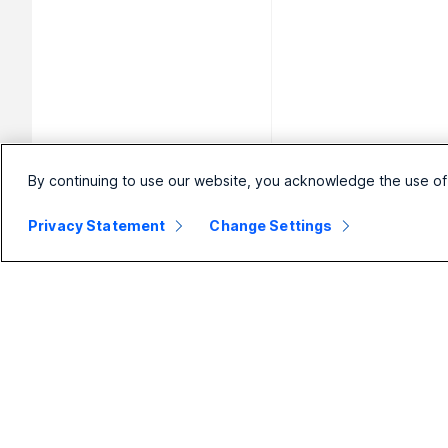
By continuing to use our website, you acknowledge the use of
Privacy Statement
Change Settings
Mała firma
Przedsiębiorstwo
Cennik
Webex Suite
Aplikacja
Calling
Webex
Meetings
Meetings
Wiadomości
Calling