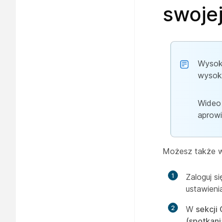
swoje
Wysoki
wysoki
Wideo 
aprow
Możesz także w
1
Zaloguj s
ustawien
2
W
sekcji
(spotkani