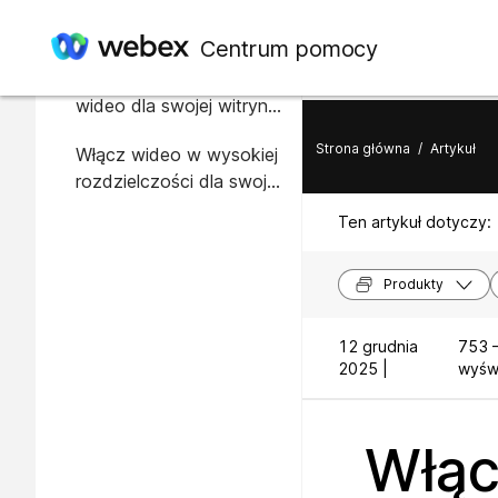
W tym artykule
Centrum pomocy
Włącz wysokiej jakości
wideo dla swojej witryny
Webex
Strona główna
/
Artykuł
Włącz wideo w wysokiej
rozdzielczości dla swojej
witryny Webex
Ten artykuł dotyczy:
Produkty
12 grudnia
753 
2025 |
wyświ
Włąc