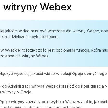
j witryny Webex
ej jakości wideo musi być włączone dla witryny Webex, ab
ej rozdzielczości było dostępne.
w wysokiej rozdzielczości jest opcjonalną funkcją, która mu
izowana dla witryny Webex.
łączyć wysokiej jakości wideo w
sekcji Opcje domyślnego
ię do Administracji witryną Webex i przejdź do
konfiguracja 
ia
witryny >
Opcje
.
 Opcje witryny
zaznacz pole wyboru Włącz
wysokiej jakości
a, szkolenia, wydarzenia i pomoc techniczna).