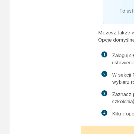
To ust
Możesz także wł
Opcje domyśln
1
Zaloguj s
ustawien
2
W
sekcji
wybierz r
3
Zaznacz
szkolenia)
4
Kliknij op