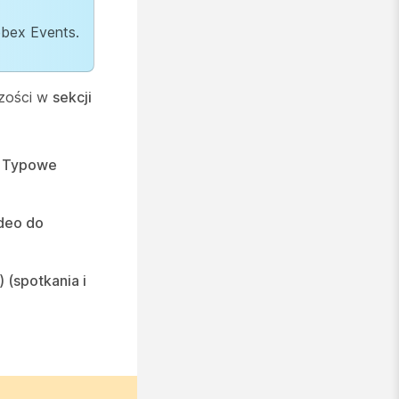
ebex Events.
czości w
sekcji
> Typowe
deo do
 (spotkania i