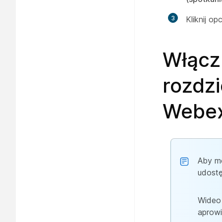
3
Kliknij op
Włącz
rozdzi
Webe
Aby mo
udostę
Wideo 
aprow