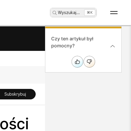
Wyszukaj
...
⌘K
Czy ten artykuł był
pomocny?
Subskrybuj
ości