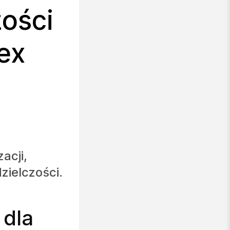
zości
ex
acji,
zielczości.
 dla