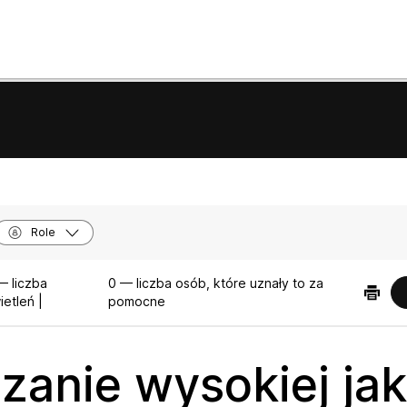
Role
— liczba
0 — liczba osób, które uznały to za
etleń |
pomocne
zanie wysokiej jak