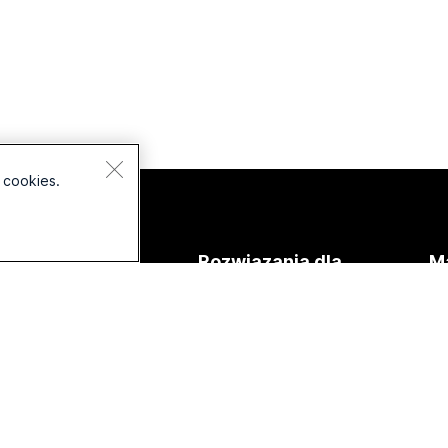
 cookies.
Urządzenia
Rozwiązania dla
Ma
Zestawy
Edukacja
Pl
słuchawkowe
Opieka zdrowotna
Do
Aparaty
te
Administracja
Seria Desk
państwowa
Ku
Seria Room
Finanse
In