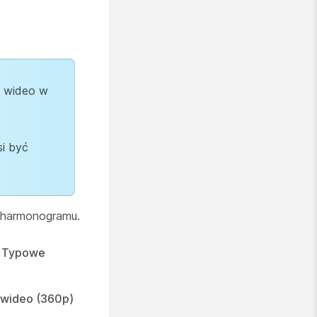
y wideo w
si być
harmonogramu.
> Typowe
 wideo (360p)