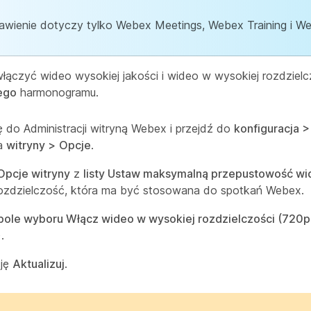
awienie dotyczy tylko Webex Meetings, Webex Training i W
ączyć wideo wysokiej jakości i wideo w wysokiej rozdziel
ego
harmonogramu.
ię do Administracji witryną Webex i przejdź do
konfiguracja 
ia
witryny >
Opcje
.
 Opcje witryny
z
listy Ustaw maksymalną przepustowość wi
ozdzielczość, która ma być stosowana do spotkań Webex.
pole wyboru Włącz wideo w wysokiej rozdzielczości (720p)
.
cję
Aktualizuj
.