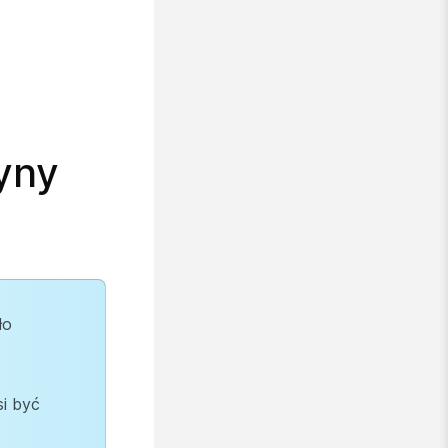
ryny
ło
si być