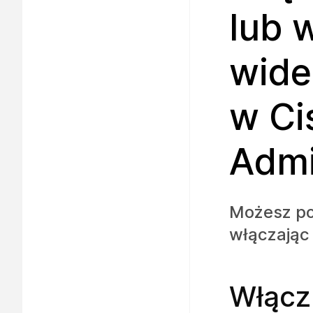
lub 
wide
w Ci
Admi
Możesz pop
włączając 
Włącz 