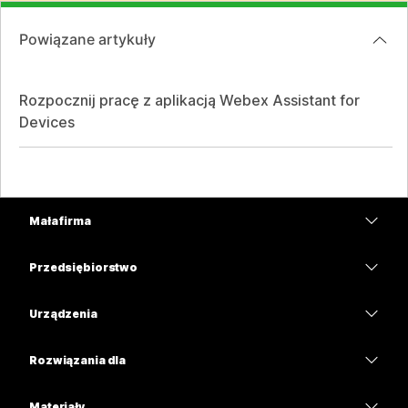
Powiązane artykuły
Rozpocznij pracę z aplikacją Webex Assistant for
Devices
Mała firma
Cennik
Przedsiębiorstwo
Aplikacja Webex
Webex Suite
Urządzenia
Meetings
Calling
Zestawy słuchawkowe
Calling
Rozwiązania dla
Meetings
Aparaty
Edukacja
Wiadomości
Wiadomości
Materiały