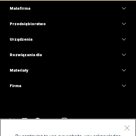
Mała firma
Cennik
Przedsiębiorstwo
Aplikacja Webex
Webex Suite
Urządzenia
Meetings
Calling
Zestawy słuchawkowe
Calling
Rozwiązania dla
Meetings
Aparaty
Edukacja
Wiadomości
Wiadomości
Materiały
Seria Desk
Opieka zdrowotna
Udostępnianie ekranu
Pliki do pobrania
Slido
Seria Room
Firma
Administracja państwowa
Dołącz do spotkania testowego
Webinaria
Cisco
Seria Board
Finanse
Kursy online
Wydarzenia
Kontakt z pomocą
Seria telefonów
Sport i rozrywka
Integracje
Centrum kontaktu
Kontakt z działem sprzedaży
Akcesoria
Pracownicy pierwszego kontaktu
Dostępność
CPaaS
Warunki korzystania
Webex Blog