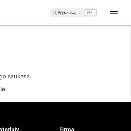
Wyszukaj
...
⌘K
go szukasz.
ie.
teriały
Firma