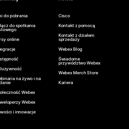
iki do pobrania
Cisco
łącz do spotkania
Kontakt z pomocą
stowego
Kontakt z działem
rsy online
sprzedaży
tegracje
Webex Blog
stępność
Świadome
przywództwo Webex
kluzywność
Webex Merch Store
binaria na żywo i na
danie
Kariera
ołeczność Webex
weloperzy Webex
wości i innowacje