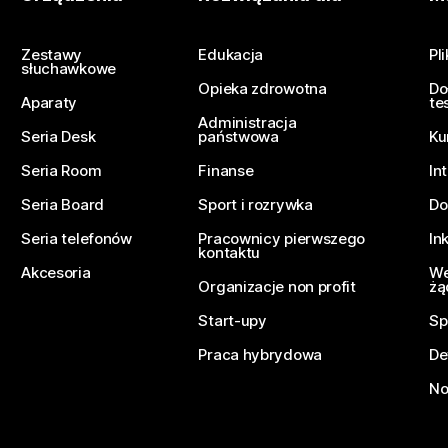
Prześlij pytanie
Zestawy
Edukacja
Pl
słuchawkowe
Opieka zdrowotna
Do
Aparaty
te
Administracja
Seria Desk
państwowa
Ku
Seria Room
Finanse
In
Seria Board
Sport i rozrywka
Do
Seria telefonów
Pracownicy pierwszego
In
kontaktu
Akcesoria
We
Organizacje non profit
żą
Start-upy
Sp
Praca hybrydowa
De
No