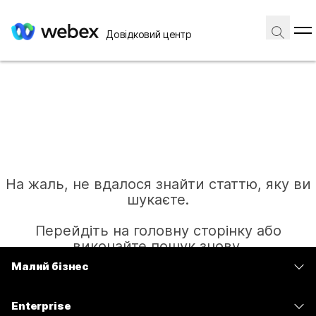
Довідковий центр
На жаль, не вдалося знайти статтю, яку ви
шукаєте.
Перейдіть на головну сторінку або
виконайте пошук знову.
Малий бізнес
Тарифи
Головна
Enterprise