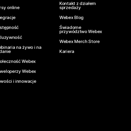
Kontakt z działem
rsy online
sprzedaży
tegracje
Webex Blog
stępność
Świadome
przywództwo Webex
kluzywność
Webex Merch Store
binaria na żywo i na
danie
Kariera
ołeczność Webex
weloperzy Webex
wości i innowacje