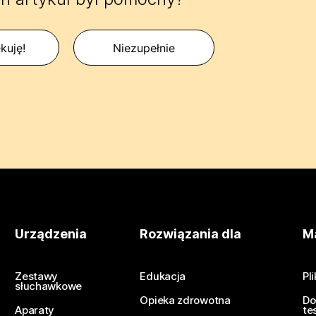
kuję!
Niezupełnie
Urządzenia
Rozwiązania dla
Ma
Zestawy
Edukacja
Pl
słuchawkowe
Opieka zdrowotna
Do
Aparaty
te