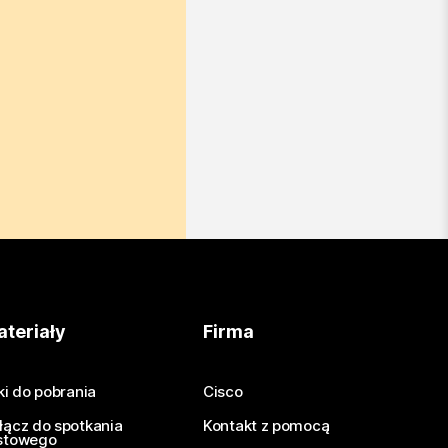
teriały
Firma
iki do pobrania
Cisco
łącz do spotkania
Kontakt z pomocą
stowego