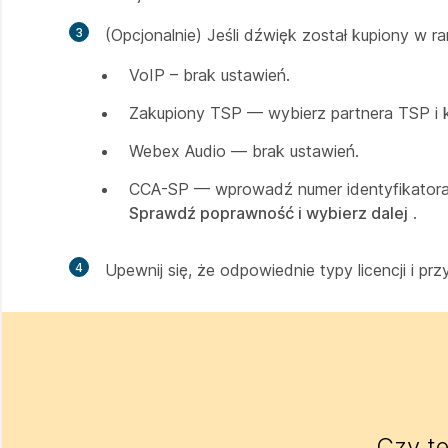
3
(Opcjonalnie) Jeśli dźwięk został kupiony w r
VoIP – brak ustawień.
Zakupiony TSP — wybierz partnera TSP i kl
Webex Audio — brak ustawień.
CCA-SP — wprowadź numer identyfikatora 
Sprawdź poprawność i wybierz dalej
.
4
Upewnij się, że odpowiednie typy licencji i prz
Czy te