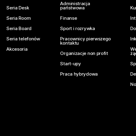
Administracja
Seria Desk
państwowa
Ku
Seria Room
Finanse
In
Seria Board
Sport i rozrywka
Do
Seria telefonów
Pracownicy pierwszego
In
kontaktu
Akcesoria
We
Organizacje non profit
żą
Start-upy
Sp
Praca hybrydowa
De
No