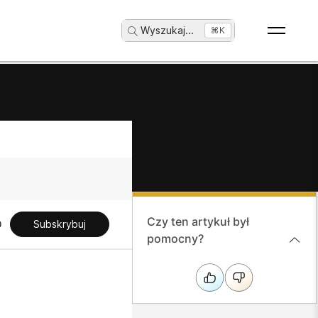
Wyszukaj
...
⌘K
Czy ten artykuł był
Subskrybuj
pomocny?