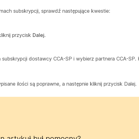
amach subskrypcji, sprawdź następujące kwestie:
iknij przycisk
Dalej
.
subskrypcji dostawcy CCA-SP i wybierz partnera CCA-SP. K
ypisane ilości są poprawne, a następnie kliknij przycisk
Dalej.
n artykuł był pomocny?