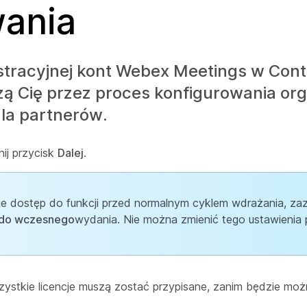
ania
istracyjnej kont Webex Meetings w Cont
ą Cię przez proces konfigurowania orga
dla partnerów.
ij przycisk
Dalej
.
uje dostęp do funkcji przed normalnym cyklem wdrażania, za
 do wczesnego
wydania. Nie można zmienić tego ustawienia 
zystkie licencje muszą zostać przypisane, zanim będzie możn