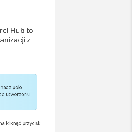
rol Hub to
nizacji z
znacz pole
po utworzeniu
a kliknąć przycisk