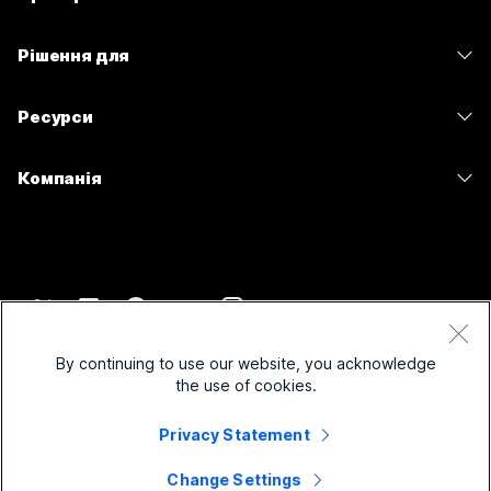
Calling
Гарнітури
Calling
Рішення для
Наради
Камери
Обмін повідомленнями
Освітні заклади
Обмін повідомленнями
Ресурси
Серія настільних пристроїв
Спільний доступ до екрана
Медичні установи
Slido
Завантаження
Серія Room
Компанія
Державні установи
Вебінари
Приєднатися до тестової наради
Серія дощок
Cisco
Фінанси
Події
Онлайн-заняття
Серія Phone
Зв’язатися зі службою підтримки
Спорт і розваги
Контакт-центр
Можливості інтеграції
Аксесуари
Зв’язатися з відділом продажу
Робота з клієнтами
CPaaS
Спеціальні можливості
Умови та положення
Webex Blog
Некомерційні організації
Безпека
By continuing to use our website, you acknowledge
Інклюзивність
Заява про конфіденційність
the use of cookies.
Новаторські ідеї Webex
Стартапи
Control Hub
Файли cookie
Вебінари наживо й на вимогу
Магазин брендованої продукції Webex
Privacy Statement
Товарні знаки
Гібридна робота
Спільнота Webex
©
2026
Cisco і (або) афілійовані компанії. Усі права захищено.
Вакансії
Change Settings