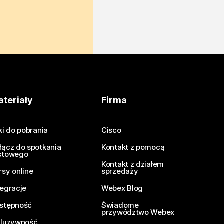
teriały
Firma
iki do pobrania
Cisco
łącz do spotkania
Kontakt z pomocą
stowego
Kontakt z działem
rsy online
sprzedaży
tegracje
Webex Blog
stępność
Świadome
przywództwo Webex
kluzywność