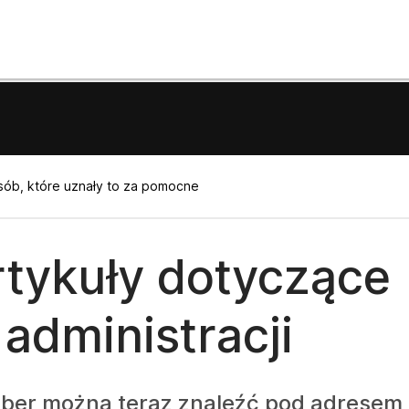
sób, które uznały to za pomocne
rtykuły dotyczące
administracji
ber można teraz znaleźć pod adresem