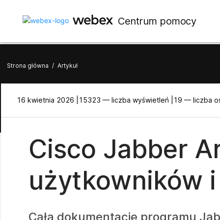
Centrum pomocy
Strona główna
/
Artykuł
16 kwietnia 2026 |
15323 — liczba wyświetleń |
19 — liczba o
Cisco Jabber A
użytkowników i 
Całą dokumentację programu Jab