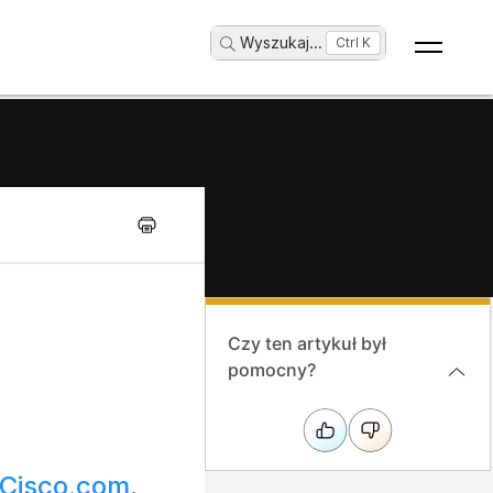
Wyszukaj
...
Ctrl K
Czy ten artykuł był
pomocny?
Cisco.com
.