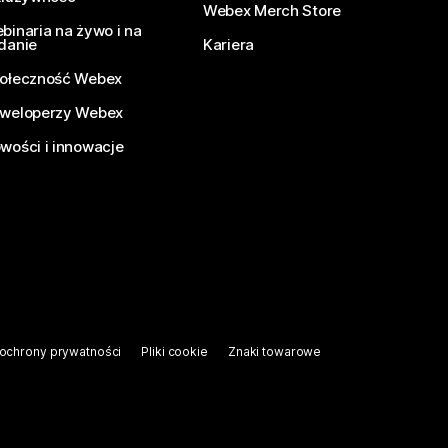
Webex Merch Store
binaria na żywo i na
danie
Kariera
ołeczność Webex
weloperzy Webex
wości i innowacje
ochrony prywatności
Pliki cookie
Znaki towarowe