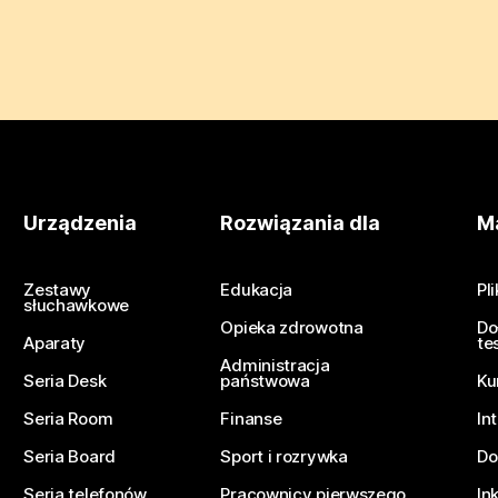
Urządzenia
Rozwiązania dla
Ma
Zestawy
Edukacja
Pl
słuchawkowe
Opieka zdrowotna
Do
Aparaty
te
Administracja
Seria Desk
państwowa
Ku
Seria Room
Finanse
In
Seria Board
Sport i rozrywka
Do
Seria telefonów
Pracownicy pierwszego
In