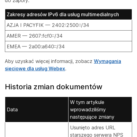
do zapory.
Zakresy adresów IPv6 dla usług multimedialnych
AZJA I PACYFIK — 2402:2500::/34
AMER — 2607:fcf0::/34
EMEA — 2a00:a640::/34
Aby uzyskać więcej informacji, zobacz
Wymagania
sieciowe dla usług Webex
.
Historia zmian dokumentów
W tym artykule
Data
wprowadziliśmy
następujące zmiany
Usunięto adres URL
starszego serwera NPS