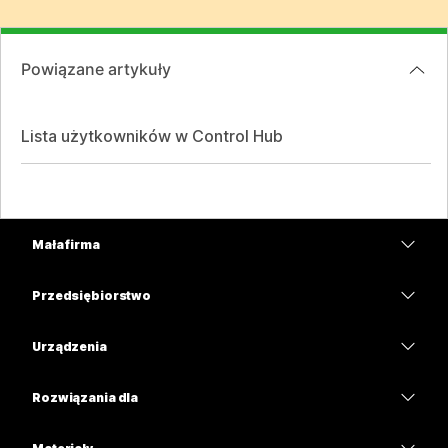
Powiązane artykuły
Lista użytkowników w Control Hub
Mała firma
Cennik
Przedsiębiorstwo
Aplikacja Webex
Webex Suite
Urządzenia
Meetings
Calling
Zestawy słuchawkowe
Calling
Rozwiązania dla
Meetings
Aparaty
Edukacja
Wiadomości
Wiadomości