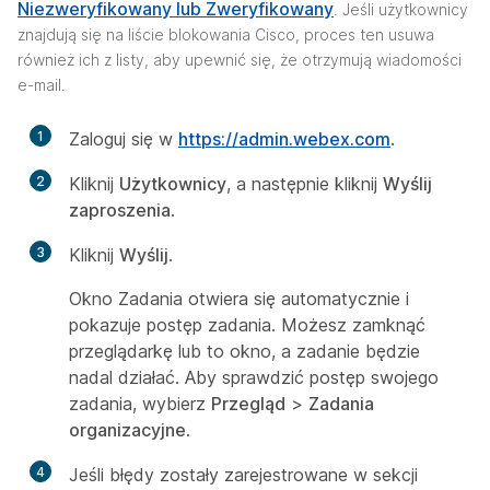
Niezweryfikowany lub Zweryfikowany
. Jeśli użytkownicy
znajdują się na liście blokowania Cisco, proces ten usuwa
również ich z listy, aby upewnić się, że otrzymują wiadomości
e-mail.
1
Zaloguj się w
https://admin.webex.com
.
2
Kliknij
Użytkownicy
, a następnie kliknij
Wyślij
zaproszenia
.
3
Kliknij
Wyślij
.
Okno Zadania otwiera się automatycznie i
pokazuje postęp zadania. Możesz zamknąć
przeglądarkę lub to okno, a zadanie będzie
nadal działać. Aby sprawdzić postęp swojego
zadania, wybierz
Przegląd
>
Zadania
organizacyjne
.
4
Jeśli błędy zostały zarejestrowane w sekcji