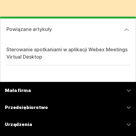
Powiązane artykuły
Sterowanie spotkaniami w aplikacji Webex Meetings
Virtual Desktop
Mała firma
Cennik
Przedsiębiorstwo
Aplikacja Webex
Webex Suite
Urządzenia
Meetings
Calling
Zestawy słuchawkowe