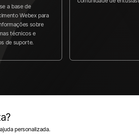
comunidade de entusiast
se a base de
cimento Webex para
informações sobre
mas técnicos e
os de suporte.
ta?
 ajuda personalizada.