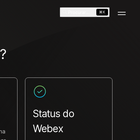
Procurar
...
⌘K
?
Status do
Webex
ma