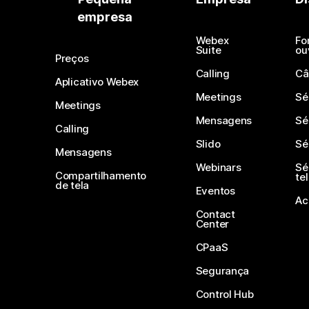
empresa
Webex
Fo
Suite
ou
Preços
Calling
Câ
Aplicativo Webex
Meetings
Sé
Meetings
Mensagens
Sé
Calling
Slido
Sé
Mensagens
Webinars
Sé
Compartilhamento
te
de tela
Eventos
Ac
Contact
Center
CPaaS
Segurança
Control Hub