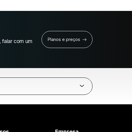
Planos e preços
, falar com um
sos
Empresa