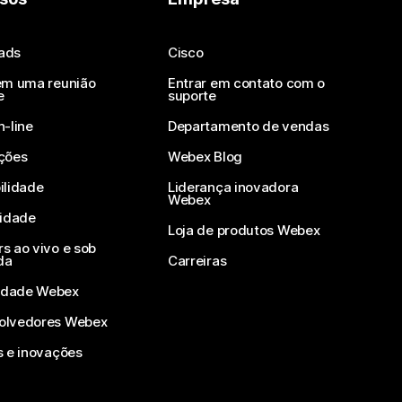
ads
Cisco
em uma reunião
Entrar em contato com o
e
suporte
n-line
Departamento de vendas
ções
Webex Blog
ilidade
Liderança inovadora
Webex
vidade
Loja de produtos Webex
s ao vivo e sob
da
Carreiras
dade Webex
olvedores Webex
s e inovações