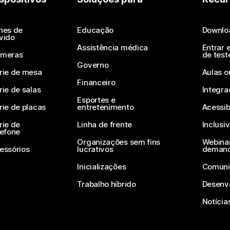
nes de
Educação
Downlo
vido
Assistência médica
Entrar 
meras
de test
Governo
rie de mesa
Aulas o
Financeiro
rie de salas
Integra
Esportes e
rie de placas
entretenimento
Acessib
rie de
Linha de frente
Inclusi
lefone
Organizações sem fins
Webinar
essórios
lucrativos
deman
Inicializações
Comuni
Trabalho híbrido
Desenv
Notícia