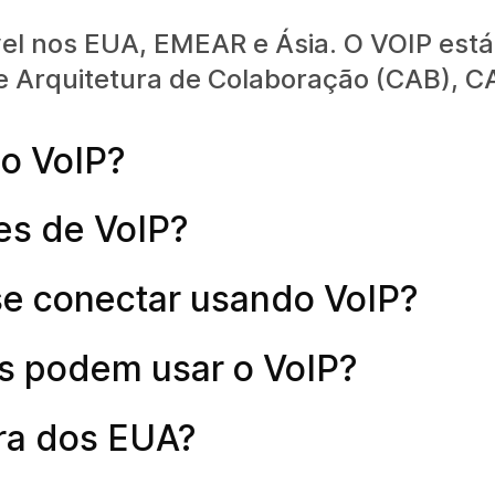
el nos EUA, EMEAR e Ásia. O VOIP está
e Arquitetura de Colaboração (CAB), CA
 o VoIP?
es de VoIP?
se conectar usando VoIP?
s podem usar o VoIP?
ra dos EUA?