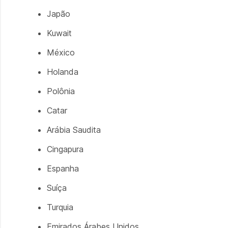
Japão
Kuwait
México
Holanda
Polônia
Catar
Arábia Saudita
Cingapura
Espanha
Suíça
Turquia
Emirados Árabes Unidos