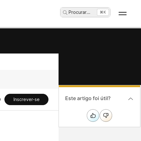
Procurar
...
⌘K
Este artigo foi útil?
Inscrever-se