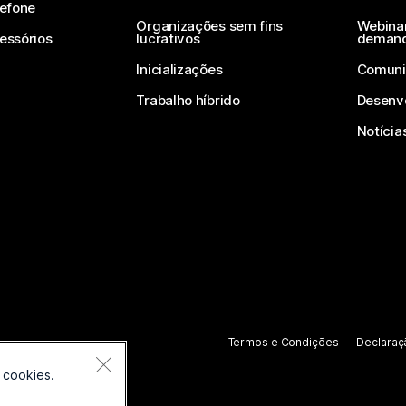
lefone
Organizações sem fins
Webinar
essórios
lucrativos
deman
Inicializações
Comuni
Trabalho híbrido
Desenv
Notícia
Termos e Condições
Declaraç
 cookies.