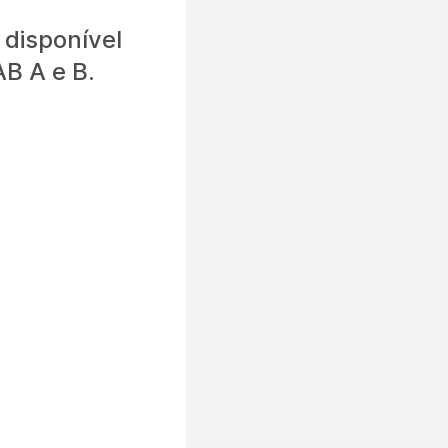
 disponível
B A e B.