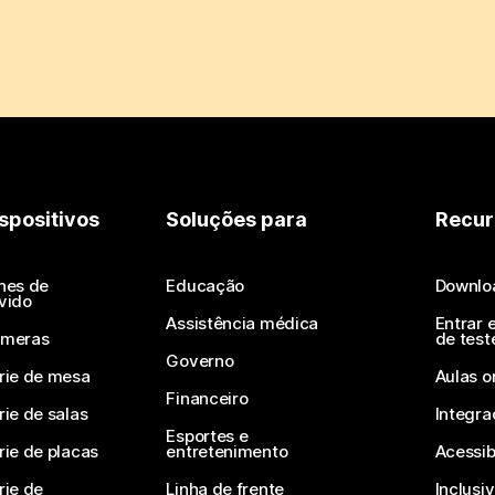
spositivos
Soluções para
Recur
nes de
Educação
Downlo
vido
Assistência médica
Entrar 
meras
de test
Governo
rie de mesa
Aulas o
Financeiro
rie de salas
Integra
Esportes e
rie de placas
entretenimento
Acessib
rie de
Linha de frente
Inclusi