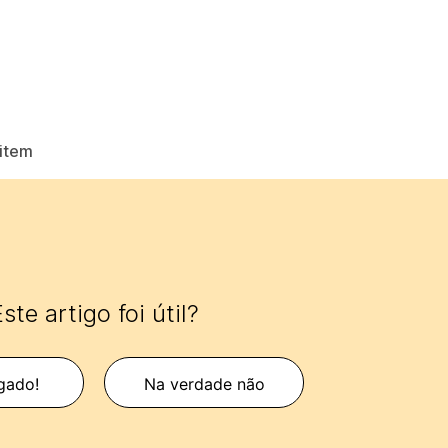
mitem
ste artigo foi útil?
gado!
Na verdade não