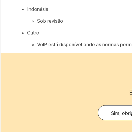
Indonésia
Sob revisão
Outro
VoIP está disponível onde as normas per
E
Sim, obri