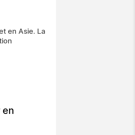
t en Asie. La
tion
r en