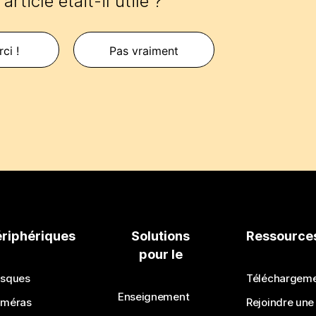
article était-il utile ?
ci !
Pas vraiment
ériphériques
Solutions
Ressource
pour le
sques
Téléchargem
Enseignement
méras
Rejoindre une