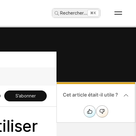
Rechercher
...
⌘K
Cet article était-il utile ?
S’abonner
iliser