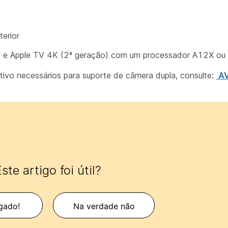
erior
o) e Apple TV 4K (2ª geração) com um processador A12X ou p
tivo necessários para suporte de câmera dupla, consulte:
AV
ste artigo foi útil?
gado!
Na verdade não