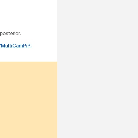
osterior.
MultiCamPiP: