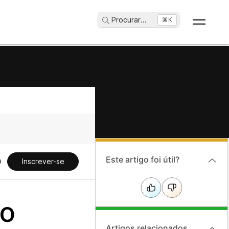
Procurar
...
⌘K
Este artigo foi útil?
Inscrever-se
do
Artigos relacionados