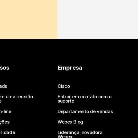
sos
Empresa
ads
Cisco
em uma reunião
Entrar em contato com o
e
suporte
n-line
Departamento de vendas
ções
Webex Blog
ilidade
Liderança inovadora
Webex