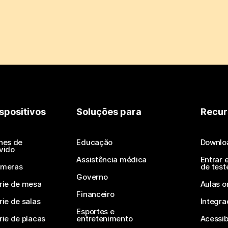
spositivos
Soluções para
Recur
nes de
Educação
Downlo
vido
Assistência médica
Entrar 
meras
de test
Governo
rie de mesa
Aulas o
Financeiro
rie de salas
Integra
Esportes e
rie de placas
entretenimento
Acessib