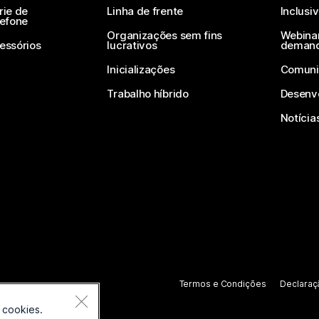
rie de
Linha de frente
Inclusi
lefone
Organizações sem fins
Webinar
essórios
lucrativos
deman
Inicializações
Comuni
Trabalho híbrido
Desenv
Notícia
Termos e Condições
Declaraç
 cookies.