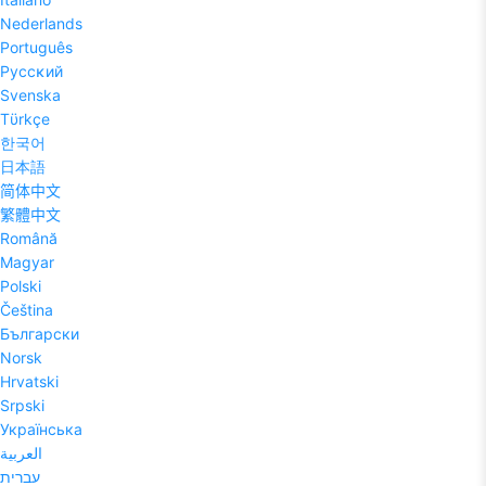
Nederlands
Português
Pyccĸий
Svenska
Tϋrkçe
한국어
日本語
简体中文
繁體中文
Română
Magyar
Polski
Čeština
Български
Norsk
Hrvatski
Srpski
Українська
العربية
עברית