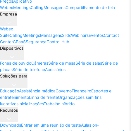
Preços
Aplicativo
Webex
Meetings
Calling
Mensagens
Compartilhamento de tela
Empresa
Webex
Suite
Calling
Meetings
Mensagens
Slido
Webinars
Eventos
Contact
Center
CPaaS
Segurança
Control Hub
Dispositivos
Fones de ouvido
Câmeras
Série de mesa
Série de salas
Série de
placas
Série de telefone
Acessórios
Soluções para
Educação
Assistência médica
Governo
Financeiro
Esportes e
entretenimento
Linha de frente
Organizações sem fins
lucrativos
Inicializações
Trabalho híbrido
Recursos
Downloads
Entrar em uma reunião de teste
Aulas on-