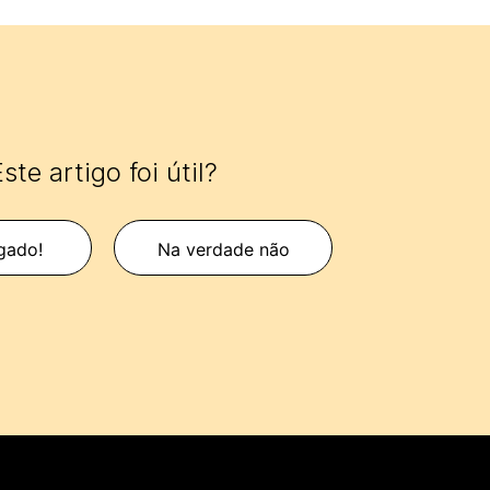
ste artigo foi útil?
gado!
Na verdade não