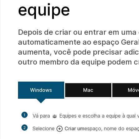
equipe
Depois de criar ou entrar em uma
automaticamente ao espaço Geral 
aumenta, você pode precisar adic
outro membro da equipe podem cr
Windows
Mac
Móv
1
Vá para
Equipes e escolha a equipe à qual 
2
Selecione
Criar um
espaço, nome do espaço