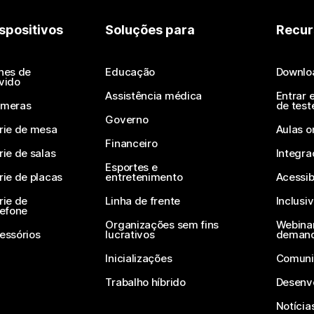
spositivos
Soluções para
Recur
nes de
Educação
Downlo
vido
Assistência médica
Entrar 
meras
de test
Governo
rie de mesa
Aulas o
Financeiro
rie de salas
Integra
Esportes e
rie de placas
entretenimento
Acessib
rie de
Linha de frente
Inclusi
lefone
Organizações sem fins
Webinar
essórios
lucrativos
deman
Inicializações
Comuni
Trabalho híbrido
Desenv
Notícia