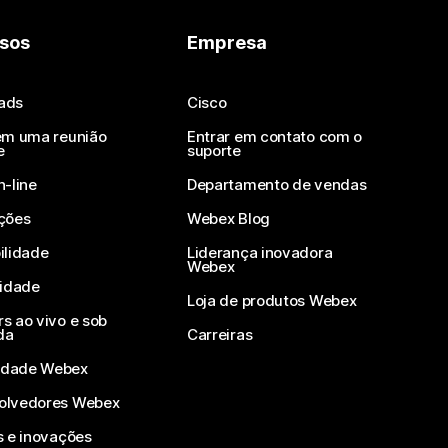
sos
Empresa
ads
Cisco
em uma reunião
Entrar em contato com o
e
suporte
n-line
Departamento de vendas
ções
Webex Blog
ilidade
Liderança inovadora
Webex
vidade
Loja de produtos Webex
s ao vivo e sob
da
Carreiras
dade Webex
olvedores Webex
s e inovações