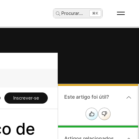
Procurar
...
⌘K
Este artigo foi útil?
Inscrever-se
ço de
Artigos relacionados