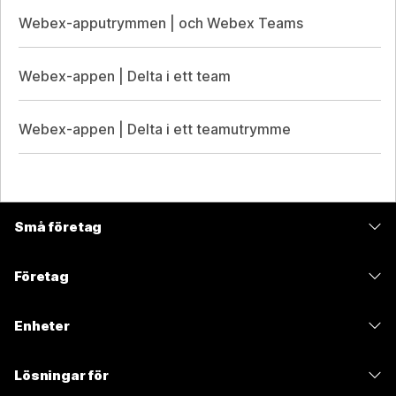
Webex-apputrymmen | och Webex Teams
Webex-appen | Delta i ett team
Webex-appen | Delta i ett teamutrymme
Små företag
Prissättning
Företag
Webex-appen
Webex Suite
Enheter
Möten
Calling
Headset
Calling
Lösningar för
Möten
Kameror