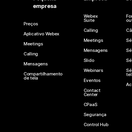
empresa
Webex
Fo
Suite
ou
Preços
Calling
Câ
Aplicativo Webex
Meetings
Sé
Meetings
Mensagens
Sé
Calling
Slido
Sé
Mensagens
Webinars
Sé
Compartilhamento
te
de tela
Eventos
Ac
Contact
Center
CPaaS
Segurança
Control Hub