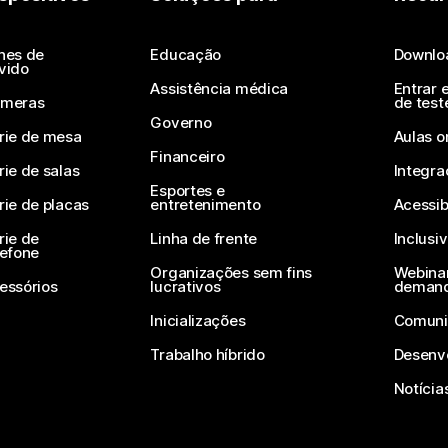
Enviar uma pergunta
nes de
Educação
Downlo
vido
Assistência médica
Entrar 
meras
de test
Governo
rie de mesa
Aulas o
Financeiro
rie de salas
Integra
Esportes e
rie de placas
entretenimento
Acessib
rie de
Linha de frente
Inclusi
lefone
Organizações sem fins
Webinar
essórios
lucrativos
deman
Inicializações
Comuni
Trabalho híbrido
Desenv
Notícia