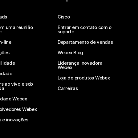
ads
Cisco
em uma reunião
Entrar em contato com o
e
suporte
n-line
Departamento de vendas
ções
Webex Blog
ilidade
Liderança inovadora
Webex
vidade
Loja de produtos Webex
s ao vivo e sob
da
Carreiras
dade Webex
olvedores Webex
s e inovações