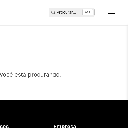
Procurar
...
⌘K
 você está procurando.
sos
Empresa