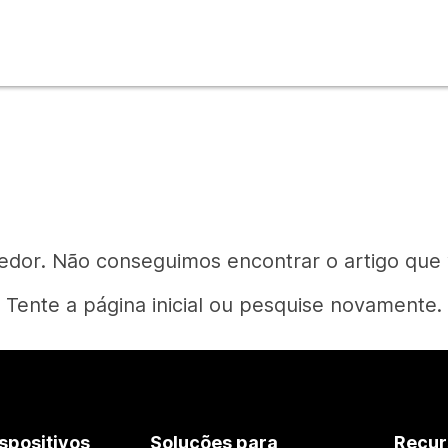
edor. Não conseguimos encontrar o artigo que
Tente a página inicial ou pesquise novamente.
Página inicial
spositivos
Soluções para
Recur
Precisa de uma resposta?