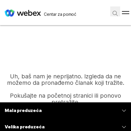
Centar za pomoć
Uh, baš nam je neprijatno. Izgleda da ne
možemo da pronađemo članak koji tražite.
Pokušajte na početnoj stranici ili ponovo
pretražite.
Mala preduzeća
Cene
Početak
Velika preduzeća