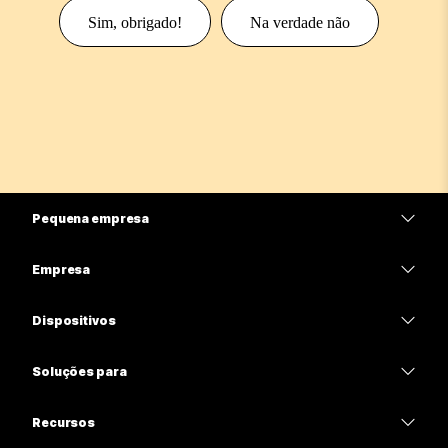
Sim, obrigado!
Na verdade não
Pequena empresa
Preços
Empresa
Aplicativo Webex
Webex Suite
Dispositivos
Meetings
Calling
Fones de ouvido
Calling
Soluções para
Meetings
Câmeras
Educação
Mensagens
Mensagens
Recursos
Série de mesa
Assistência médica