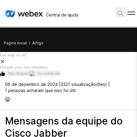
Central de ajuda
Página inicial
/
Artigo
Este artigo foi útil?
Obrigado pelos seus comentários.
Sim, obrigado!
Na verdade não
06 de dezembro de 2024 |
3321 visualização(ões) |
1 pessoas acharam que isso foi útil
Mensagens da equipe do
Cisco Jabber