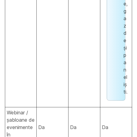
e,
g
a
z
d
e
și
p
a
n
el
iș
ti.
Webinar /
șabloane de
evenimente
Da
Da
Da
în