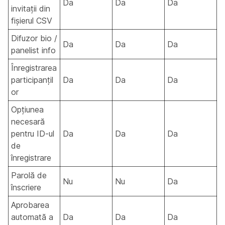
Da
Da
Da
invitații din
fișierul CSV
Difuzor bio /
Da
Da
Da
panelist info
Înregistrarea
participanțil
Da
Da
Da
or
Opțiunea
necesară
pentru ID-ul
Da
Da
Da
de
înregistrare
Parolă de
Nu
Nu
Da
înscriere
Aprobarea
automată a
Da
Da
Da