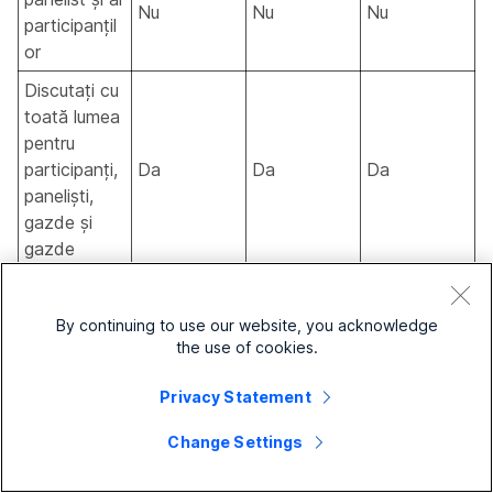
Nu
Nu
Nu
participanțil
or
Discutați cu
toată lumea
pentru
participanți,
Da
Da
Da
paneliști,
gazde și
gazde
Paneliștii
pot iniția
By continuing to use our website, you acknowledge
Nu
Nu
Da
chat-ul cu
the use of cookies.
participanții
Privacy Statement
Alăturați-vă
Panelists,
Panelists,
Panelists,
prin
Change Settings
gazde, și
gazde, și
gazde, și
intermediul
cohosts
cohosts
cohosts
dispozitivului