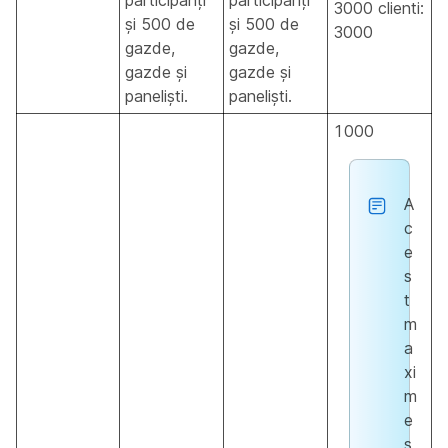
participanți
participanți
3000 clienti:
și 500 de
și 500 de
3000
gazde,
gazde,
gazde și
gazde și
paneliști.
paneliști.
1000
A
c
e
s
t
m
a
xi
m
e
s