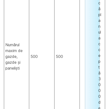
c
ă
pl
a
n
ul
a
c
Numărul
c
maxim de
e
gazde,
500
500
p
gazde și
t
paneliști
ă
3
0
0
0
d
e