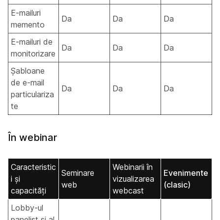
E-mailuri
Da
Da
Da
memento
E-mailuri de
Da
Da
Da
monitorizare
Șabloane
de e-mail
Da
Da
Da
particulariza
te
În webinar
Caracteristic
Webinarii în
Seminare
Evenimente
i și
vizualizarea
web
(clasic)
capacități
webcast
Lobby-ul
panelist și al