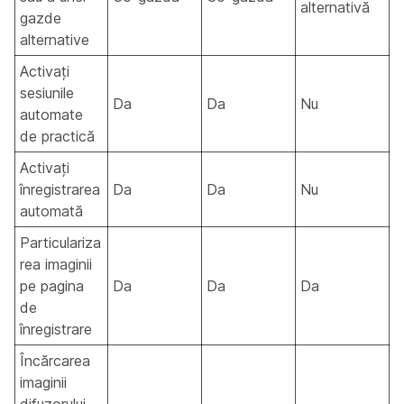
alternativă
gazde
alternative
Activați
sesiunile
Da
Da
Nu
automate
de practică
Activați
înregistrarea
Da
Da
Nu
automată
Particulariza
rea imaginii
pe pagina
Da
Da
Da
de
înregistrare
Încărcarea
imaginii