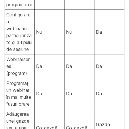
programator
Configurare
a
webinariilor
Nu
Nu
Da
particulariza
te și a tipului
de sesiune
Webinarseri
es
Da
Da
Da
(program)
Programați
un webinar
Da
Da
Da
în mai multe
fusuri orare
Adăugarea
unei gazde
Gazdă
sau a unei
Co-gazdă
Co-gazdă