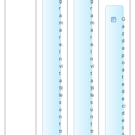
g
g
r
r
a
a
G
m
m
a
a
a
z
r
r
d
e.
e.
a
I
I
p
n
n
o
vi
vi
a
t
t
t
a
a
e
ții
ții
d
le
le
e
s
s
ci
u
u
d
n
n
e
t
t
c
tr
tr
â