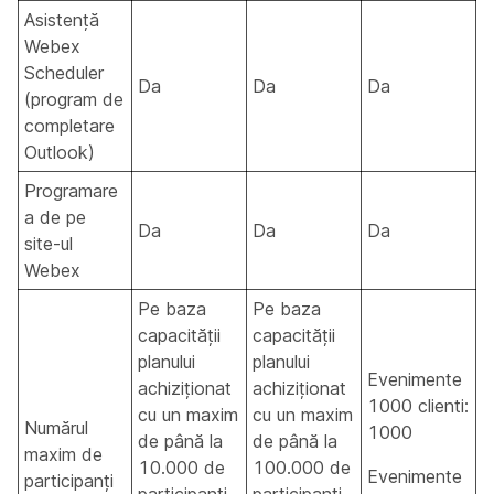
Asistență
Webex
Scheduler
Da
Da
Da
(program de
completare
Outlook)
Programare
a de pe
Da
Da
Da
site-ul
Webex
Pe baza
Pe baza
capacității
capacității
planului
planului
Evenimente
achiziționat
achiziționat
1000 clienti:
cu un maxim
cu un maxim
Numărul
1000
de până la
de până la
maxim de
10.000 de
100.000 de
Evenimente
participanți