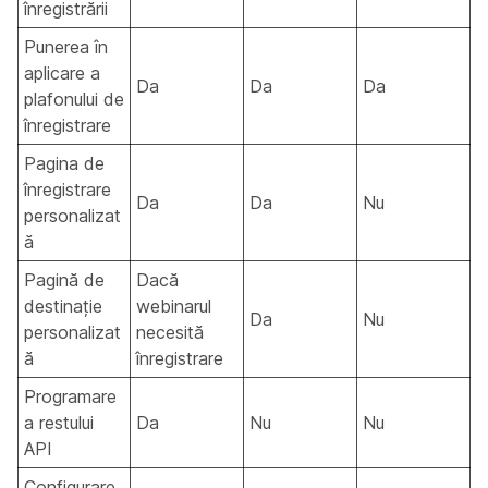
înregistrării
Punerea în
aplicare a
Da
Da
Da
plafonului de
înregistrare
Pagina de
înregistrare
Da
Da
Nu
personalizat
ă
Pagină de
Dacă
destinație
webinarul
Da
Nu
personalizat
necesită
ă
înregistrare
Programare
a restului
Da
Nu
Nu
API
Configurare