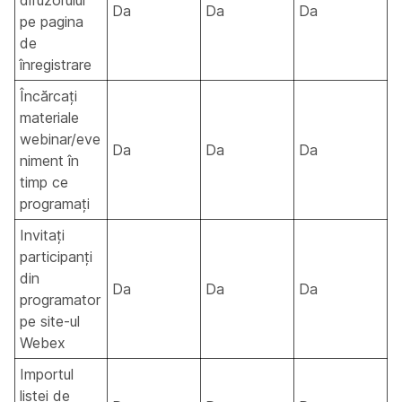
difuzorului
Da
Da
Da
pe pagina
de
înregistrare
Încărcați
materiale
webinar/eve
Da
Da
Da
niment în
timp ce
programați
Invitați
participanți
din
Da
Da
Da
programator
pe site-ul
Webex
Importul
listei de