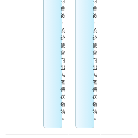
討
討
會
會
後
後
，
，
系
系
統
統
便
便
會
會
向
向
出
出
席
席
者
者
傳
傳
送
送
邀
邀
請
請
。
。