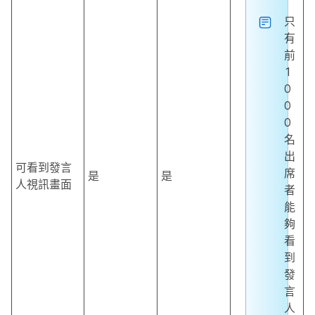
只
有
前
1
0
0
0
名
出
可看到發言
席
是
是
人視訊畫面
者
能
夠
看
到
發
言
人