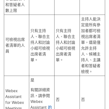
和答疑者人
數上限
主持人能決
定是所有參
只有主持
只有主持
加者都可檢
人、聯合主
人、聯合主
視出席者清
可檢視出席
持人和討論
持人和討論
單，還是僅
者清單的人
小組可檢視
小組可檢視
允許主持
員
出席者清
出席者清
人、候補主
單。
單。
持人、主講
者和答疑者
檢視。
是
有關詳細資
Webex
訊，請參閱
Assistant
否
否
Webex
for Webex
Assistant
的
Meetings