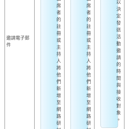
以
席
席
決
者
者
定
的
的
發
註
註
送
冊
冊
活
邀請電子郵
或
或
動
件
主
主
邀
持
持
請
人
人
的
將
將
時
他
他
間
們
們
與
新
新
接
增
增
收
至
至
對
網
網
象
路
路
。
研
研