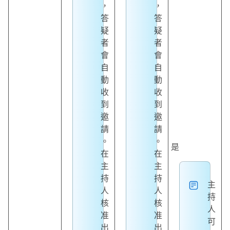
，
，
答
答
疑
疑
者
者
會
會
自
自
動
動
收
收
到
到
邀
邀
請
請
。
。
是
在
在
主
主
持
持
主
人
人
持
核
核
人
准
准
可
出
出