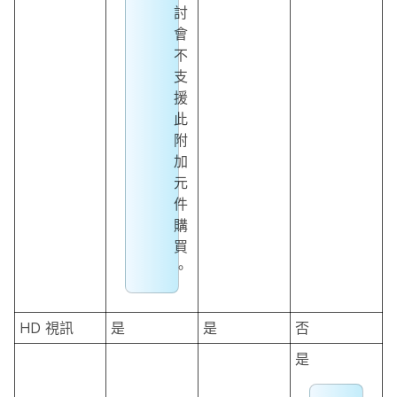
討
會
不
支
援
此
附
加
元
件
購
買
。
HD 視訊
是
是
否
是