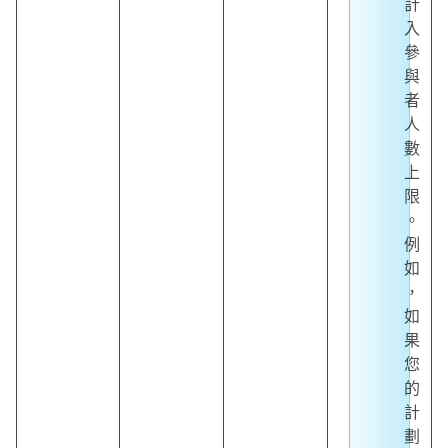
計
入
參
與
者
人
數
上
限
。
例
如
，
如
果
您
的
計
劃