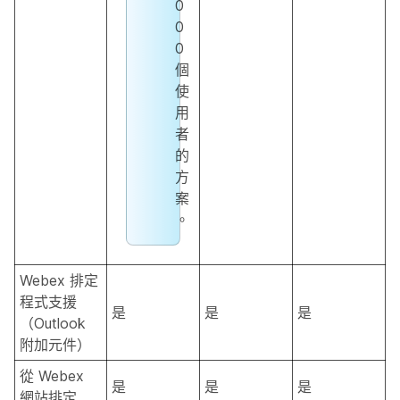
0
0
0
個
使
用
者
的
方
案
。
Webex 排定
程式支援
是
是
是
（Outlook
附加元件）
從 Webex
是
是
是
網站排定