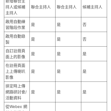
新增聯合主
持人或候補
聯合主持人
聯合主持人
候補主持人
主持人
啟用自動練
是
是
否
習階段作業
啟用自動錄
是
是
否
製
自訂註冊頁
是
是
是
面上的影像
在註冊頁面
上上傳喇叭
是
是
是
影像
排定時上傳
網路研討會/
是
是
是
活動資料
從Webex 網