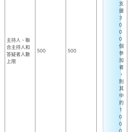
支
援
3
0
0
0
主持人、聯
個
合主持人和
500
500
參
答疑者人數
加
上限
者
，
則
其
中
的
1
0
0
0