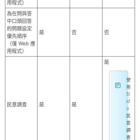
用程式）
為在問與答
中口頭回答
的問題設定
是
否
否
優先順序
（僅 Web 應
用程式）
是
使
用
Sl
id
民意調查
是
是
o
民
意
調
查