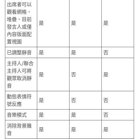
出席者可以
觀看網格、
堆疊、目前
是
是
是
發言人或僅
內容版面配
置視圖
已調整靜音
是
是
否
主持人/聯合
主持人可將
是
否
是
觀眾取消靜
音
動態表情符
是
否
否
號反應
音樂模式
是
是
否
消除背景雜
是
是
是
音