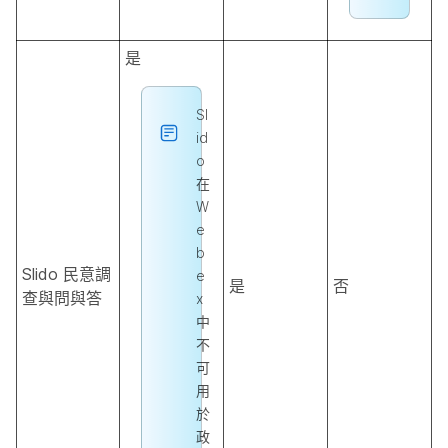
是
Sl
id
o
在
W
e
b
Slido 民意調
e
是
否
查與問與答
x
中
不
可
用
於
政