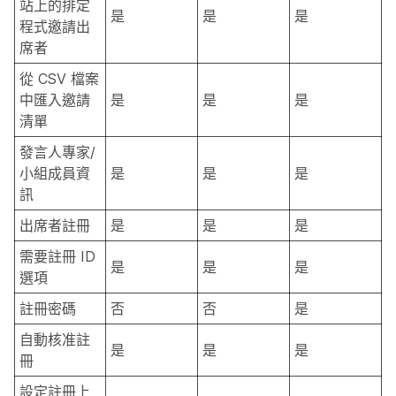
站上的排定
是
是
是
程式邀請出
席者
從 CSV 檔案
中匯入邀請
是
是
是
清單
發言人專家/
小組成員資
是
是
是
訊
出席者註冊
是
是
是
需要註冊 ID
是
是
是
選項
註冊密碼
否
否
是
自動核准註
是
是
是
冊
設定註冊上