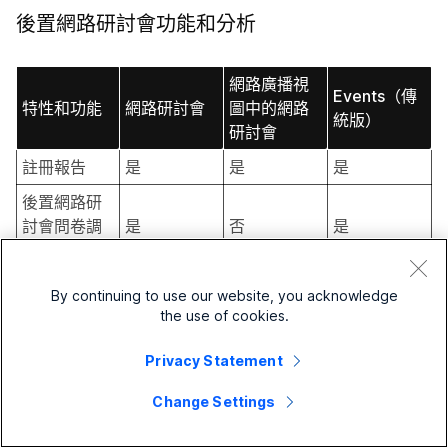
後置網路研討會功能和分析
網路廣播視
Events（傳
特性和功能
網路研討會
圖中的網路
統版）
研討會
註冊報告
是
是
是
後置網路研
討會問卷調
是
否
是
查
出席報告
是
是
是
By continuing to use our website, you acknowledge
the use of cookies.
網路研討會/
活動結束後
是
是
是
Privacy Statement
的登陸頁面
錄製檔存取
Change Settings
否
否
是
報告