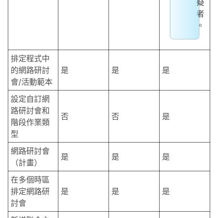
疑
者
。
排定程式中
的網路研討
是
是
是
會/活動範本
設定自訂網
路研討會和
否
否
是
階段作業類
型
網路研討會
是
是
是
（計畫）
在多個時區
排定網路研
是
是
是
討會