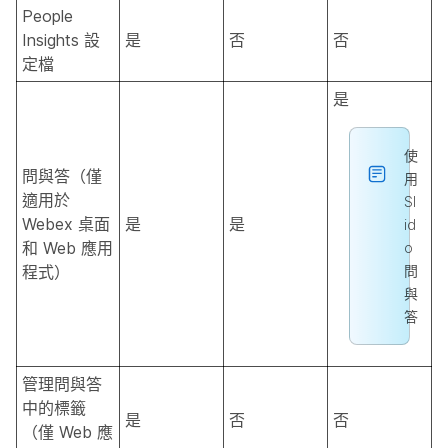
People
Insights 設
是
否
否
定檔
是
使
問與答（僅
用
適用於
Sl
Webex 桌面
是
是
id
和 Web 應用
o
程式）
問
與
答
管理問與答
中的標籤
是
否
否
（僅 Web 應