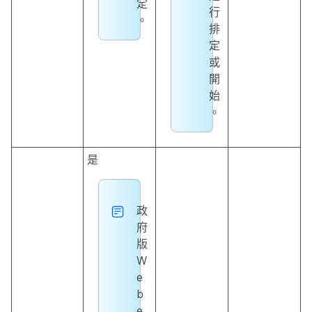
定
行
。
排
定
或
開
始
。
是
政
府
版
W
e
b
e