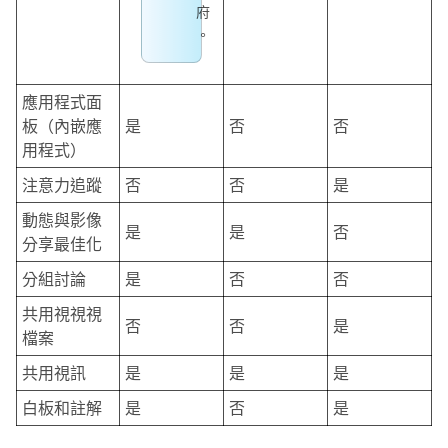
府
。
應用程式面
板（內嵌應
是
否
否
用程式）
注意力追蹤
否
否
是
動態與影像
是
是
否
分享最佳化
分組討論
是
否
否
共用視視視
否
否
是
檔案
共用視訊
是
是
是
白板和註解
是
否
是