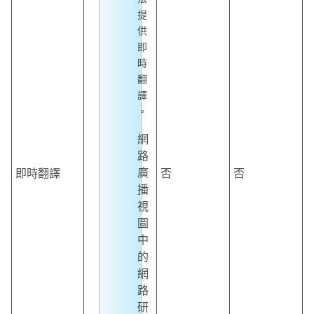
提
供
即
時
翻
譯
。
網
路
廣
即時翻譯
否
否
播
視
圖
中
的
網
路
研