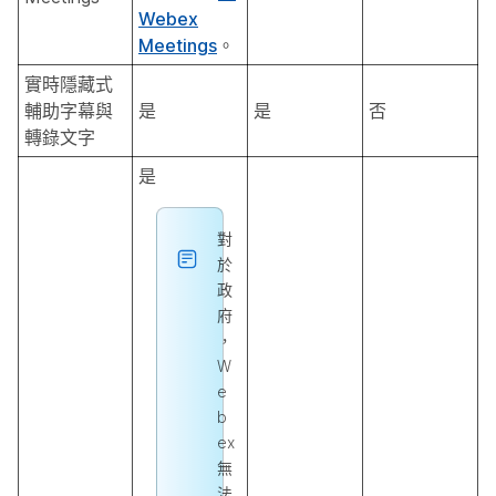
Webex
Meetings
。
實時隱藏式
輔助字幕與
是
是
否
轉錄文字
是
對
於
政
府
，
W
e
b
ex
無
法