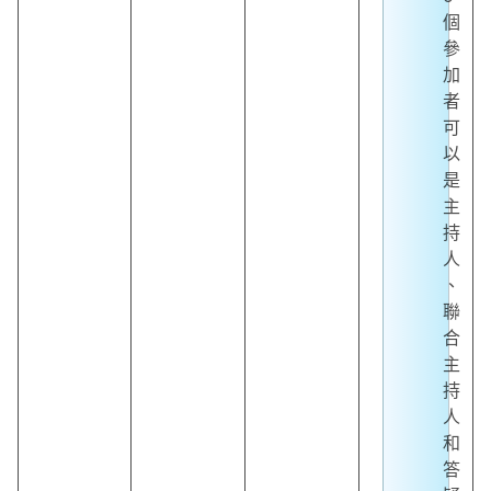
個
參
加
者
可
以
是
主
持
人
、
聯
合
主
持
人
和
答