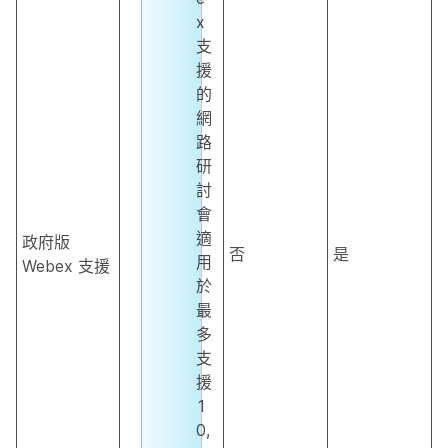
x
支
援
的
網
路
研
討
會
適
政府版
否
是
用
Webex 支援
於
最
多
支
援
1
0,