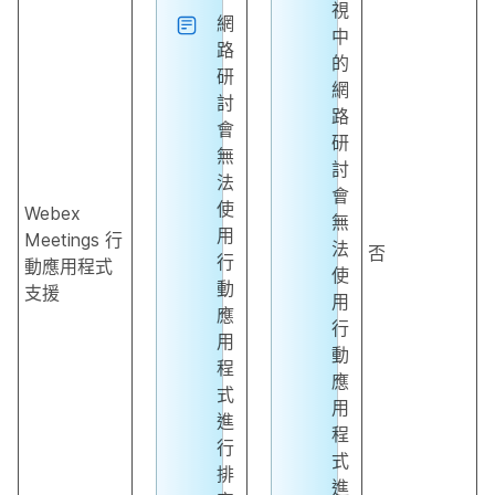
視
網
中
路
的
研
網
討
路
會
研
無
討
法
會
使
Webex
無
用
Meetings 行
法
否
行
動應用程式
使
動
支援
用
應
行
用
動
程
應
式
用
進
程
行
式
排
進