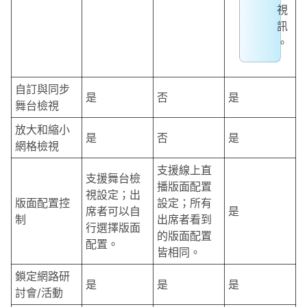
視
訊
。
自訂與同步
是
否
是
舞台檢視
放大和縮小
是
否
是
網格檢視
支援線上直
支援舞台檢
播版面配置
視設定；出
版面配置控
設定；所有
席者可以自
是
制
出席者看到
行選擇版面
的版面配置
配置。
皆相同。
鎖定網路研
是
是
是
討會/活動