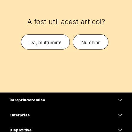
A fost util acest articol?
Da, mulțumim!
Nu chiar
Întreprindere mică
Prețuri
Enterprise
Aplicația Webex
Webex Suite
Dispozitive