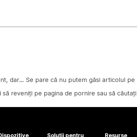
t, dar... Se pare că nu putem găsi articolul pe c
i să reveniți pe pagina de pornire sau să căutați
Pagină de pornire
Dispozitive
Soluții pentru
Resurse
Aveți nevoie de un răspuns?