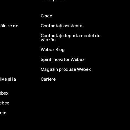
Cisco
ntâlnire de
Contactați asistența
Contactați departamentul de
vânzări
Webex Blog
Spirit inovator Webex
Magazin produse Webex
ve și la
Cariere
ebex
Webex
ație