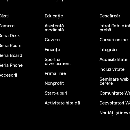
Trimiteți o întrebare
Căști
Educație
Descărcări
Camere
Asistență
Intrați într-o î
medicală
probă
Seria Desk
Guvern
Cursuri online
Seria Room
Finanțe
Integrări
Seria Board
Sport și
Accesibilitate
divertisment
Seria Phone
Incluzivitate
Prima linie
Accesorii
Seminare web li
Nonprofit
cerere
Start-upuri
Comunitate W
Activitate hibridă
Dezvoltatori 
Noutăți și inov