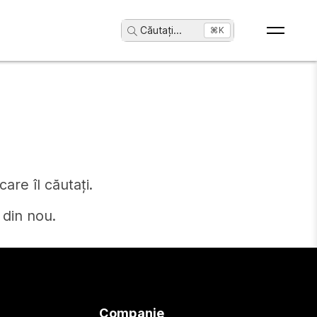
Căutați
...
⌘K
are îl căutați.
 din nou.
Companie