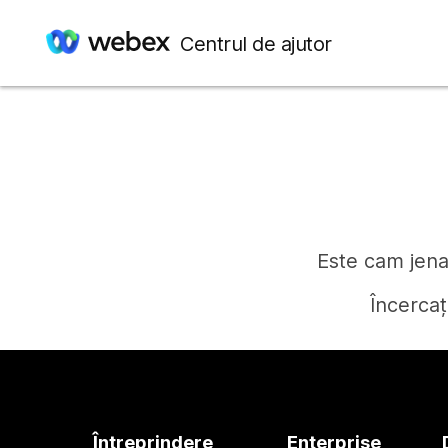
Centrul de ajutor
Este cam jenan
Încercaț
Întreprindere
Enterprise