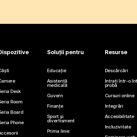
Dispozitive
Soluții pentru
Resurse
Căști
Educație
Descărcări
Camere
Asistență
Intrați într-o î
medicală
probă
Seria Desk
Guvern
Cursuri online
Seria Room
Finanțe
Integrări
Seria Board
Sport și
Accesibilitate
divertisment
Seria Phone
Incluzivitate
Prima linie
Accesorii