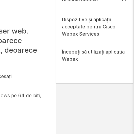
Dispozitive și aplicații
acceptate pentru Cisco
wser web.
Webex Services
eoarece
at, deoarece
Începeți să utilizați aplicația
Webex
cesați
ows pe 64 de biți,