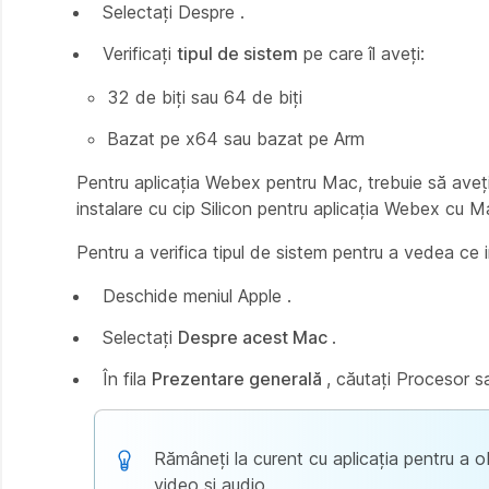
Selectați Despre
.
Verificați
tipul de sistem
pe care îl aveți:
32 de biți sau 64 de biți
Bazat pe x64 sau bazat pe Arm
Pentru aplicația Webex pentru Mac, trebuie să aveț
instalare cu cip Silicon pentru aplicația Webex cu
Pentru a verifica tipul de sistem pentru a vedea ce in
Deschide meniul
Apple .
Selectați
Despre acest Mac
.
În fila
Prezentare generală
, căutați Procesor s
Rămâneți la curent cu aplicația pentru a o
video și audio.