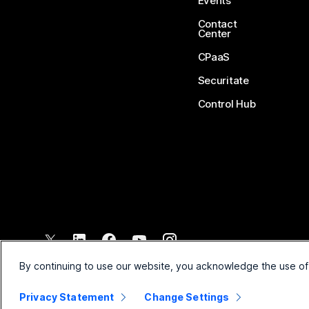
Events
Contact
Center
CPaaS
Securitate
Control Hub
©
2026
Cisco și/sau afiliații săi. Toate drepturile rezervate.
By continuing to use our website, you acknowledge the use of
Privacy Statement
Change Settings