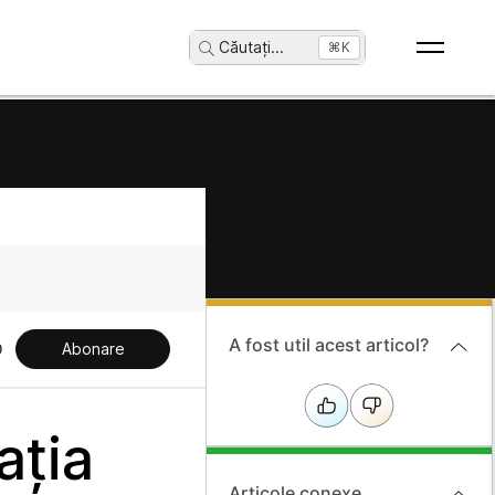
Căutați
...
⌘K
A fost util acest articol?
Abonare
ația
Articole conexe