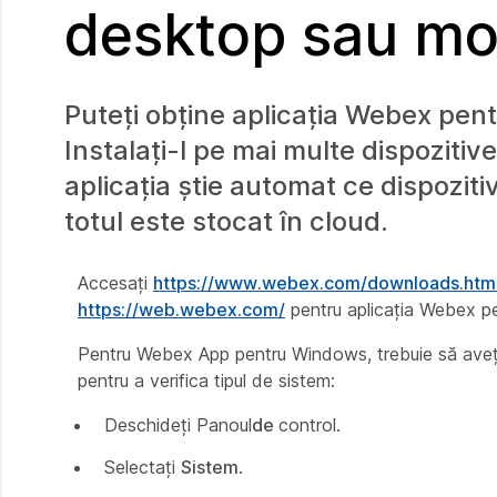
desktop sau mo
Puteți obține aplicația Webex pen
Instalați-l pe mai multe dispozitiv
aplicația știe automat ce dispoziti
totul este stocat în cloud.
Accesați
https://www.webex.com/downloads.htm
https://web.webex.com/
pentru aplicația Webex p
Pentru Webex App pentru Windows, trebuie să aveț
pentru a verifica tipul de sistem:
Deschideți Panoul
de
control.
Selectați
Sistem
.