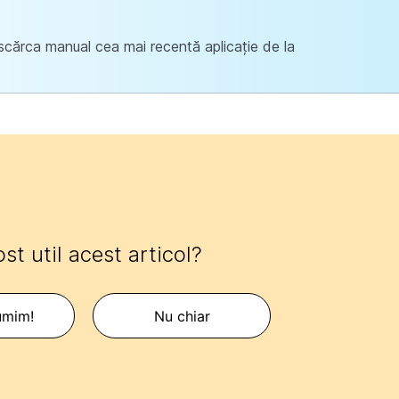
scărca manual cea mai recentă aplicație de la
ost util acest articol?
umim!
Nu chiar