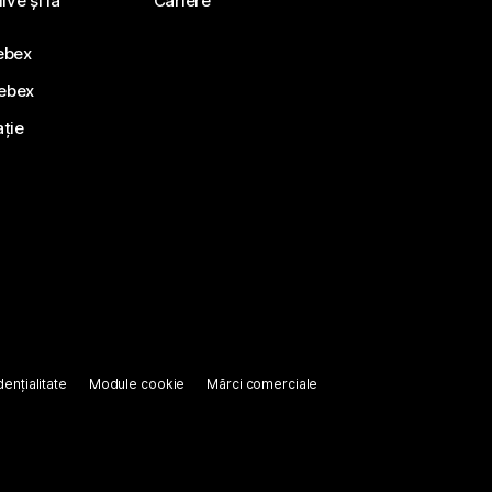
ve și la
Cariere
ebex
Webex
ație
ențialitate
Module cookie
Mărci comerciale