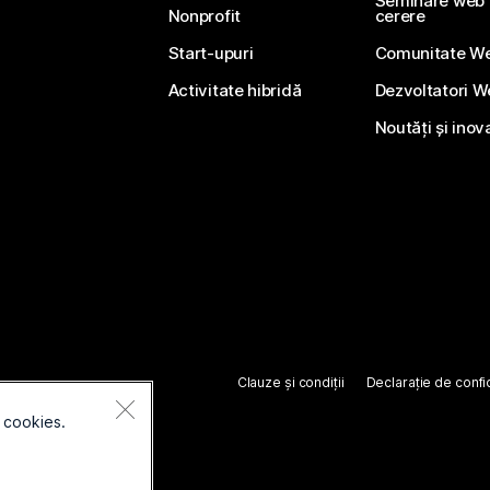
Seminare web li
Nonprofit
cerere
Start-upuri
Comunitate W
Activitate hibridă
Dezvoltatori 
Noutăți și inov
Clauze și condiții
Declarație de confid
 cookies.