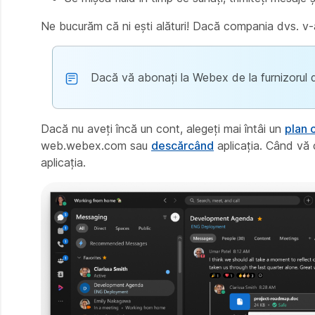
Ne bucurăm că ni ești alături! Dacă compania dvs. v-a
Dacă vă abonați la Webex de la furnizorul de 
Dacă nu aveți încă un cont, alegeți mai întâi un
plan 
web.webex.com sau
descărcând
aplicația. Când vă c
aplicația.