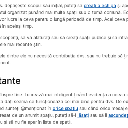
vs. depășește scopul său inițial, puteți să
creați o echipă
și ap
totul organizat punând mai multe spații sub o temă comună. Ec
or lucra la
ceva
pentru o lungă perioadă de timp. Acel
ceva
p
 în același timp.
scoperiți, să vă alăturați sau să creați spații publice și să intra
ele mai recente știri.
nele dintre ele nu necesită contribuția dvs. sau nu trebuie să ț
ment.
rtante
n înspre tine. Lucrează mai inteligent ținând evidența a ceea 
 dați seama ce funcționează cel mai bine pentru dvs. De exem
când sunteți @menționat în
orice spațiu
sau când orice mesaj es
resat de un anumit spațiu, puteți să-l
lăsați
sau să îl
ascundeț
 și să nu fie apar în lista de spații.