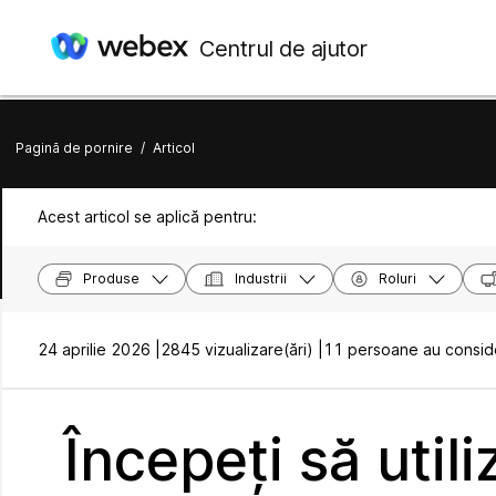
Centrul de ajutor
Pagină de pornire
/
Articol
Acest articol se aplică pentru:
Produse
Industrii
Roluri
24 aprilie 2026 |
2845 vizualizare(ări) |
11 persoane au conside
Începeți să util