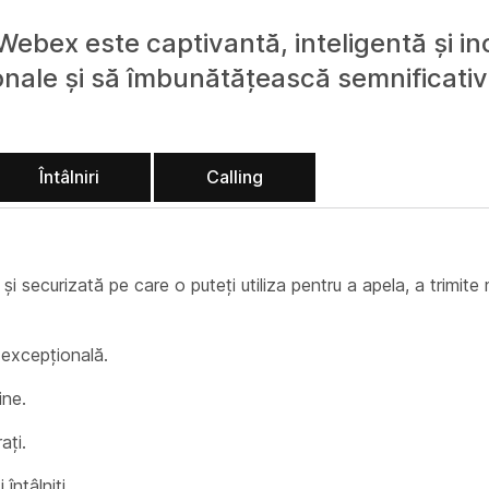
 Webex este captivantă, inteligentă și in
ionale și să îmbunătățească semnificati
Întâlniri
Calling
i securizată pe care o puteți utiliza pentru a apela, a trimite m
 excepțională.
ine.
ați.
întâlniți.