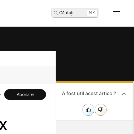
Căutați
...
⌘K
A fost util acest articol?
Abonare
ex