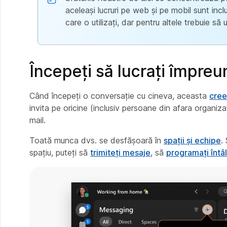
aceleași lucruri pe web și pe mobil sunt inclu
care o utilizați, dar pentru altele trebuie să u
Începeți să lucrați împreu
Când începeți o conversație cu cineva, aceasta
cree
invita pe oricine (inclusiv persoane din afara organiza
mail.
Toată munca dvs. se desfășoară în
spații și echipe
.
spațiu, puteți să
trimiteți mesaje
, să
programați întâl