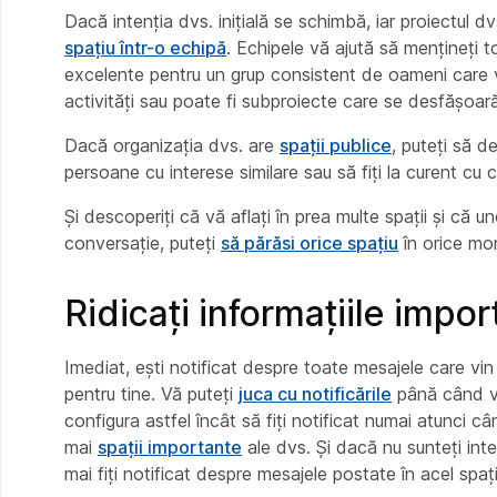
Dacă intenția dvs. inițială se schimbă, iar proiectul d
spațiu într-o echipă
. Echipele vă ajută să mențineți 
excelente pentru un grup consistent de oameni care v
activități sau poate fi subproiecte care se desfășoară
Dacă organizația dvs. are
spații publice
, puteți să de
persoane cu interese similare sau să fiți la curent cu c
Și descoperiți că vă aflați în prea multe spații și că u
conversație, puteți
să părăsi orice spațiu
în orice mo
Ridicați informațiile impo
Imediat, ești notificat despre toate mesajele care vi
pentru tine. Vă puteți
juca cu notificările
până când vă
configura astfel încât să fiți notificat numai atunci 
mai
spații importante
ale dvs. Și dacă nu sunteți inte
mai fiți notificat despre mesajele postate în acel spațiu