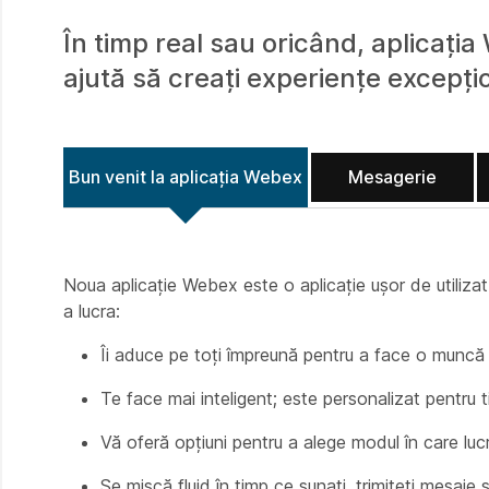
În timp real sau oricând, aplicația
ajută să creați experiențe excepț
Bun venit la aplicația Webex
Mesagerie
Noua aplicație Webex este o aplicație ușor de utilizat ș
a lucra:
Îi aduce pe toți împreună pentru a face o muncă
Te face mai inteligent; este personalizat pentru t
Vă oferă opțiuni pentru a alege modul în care lucr
Se mișcă fluid în timp ce sunați, trimiteți mesaje și 