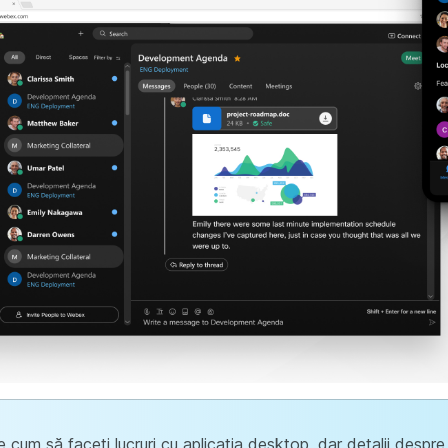
 cum să faceți lucruri cu aplicația desktop, dar detalii despr