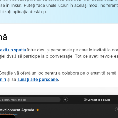
se în linkuri. Puteți face unele lucruri în același mod, indiferen
tilizați aplicația desktop.
nă
ază un spațiu
între dvs. și persoanele pe care le invitați la co
ției dvs.) să participe la o conversație. Tot ce aveți nevoie e
 Spațiile vă oferă un loc pentru a colabora pe o anumită temă 
niri
și să
sunați alte persoane
.