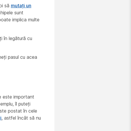
oi să
mutați un
hipele sunt
oate implica multe
ți în legătură cu
ineți pasul cu acea
ce este important
plu, îl puteți
te postat în cele
i
, astfel încât să nu