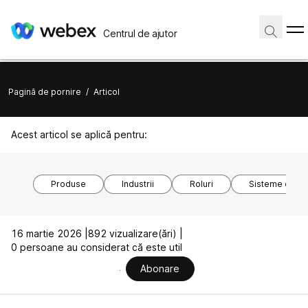
Centrul de ajutor
Pagină de pornire
/
Articol
Acest articol se aplică pentru:
Produse
Industrii
Roluri
Sisteme de o
16 martie 2026 |
892 vizualizare(ări) |
0 persoane au considerat că este util
Abonare