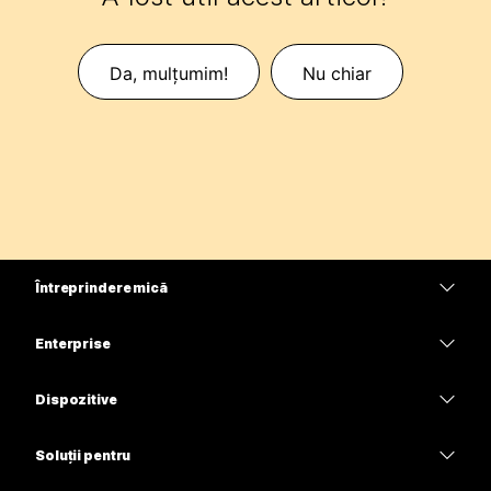
Da, mulțumim!
Nu chiar
Întreprindere mică
Prețuri
Enterprise
Aplicația Webex
Webex Suite
Dispozitive
Meetings
Calling
Căști
Calling
Soluții pentru
Meetings
Camere